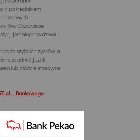
ują wizerunek
cy z pośrednikiem.
ie znanych i
brytów. Oczywiście
tycji jest nieprawdziwa i
nicach szybkich zysków, a
ie rozsądnie! Jeżeli
nkiem lub złóżcie stosowne
ERT.pl – Bankowego