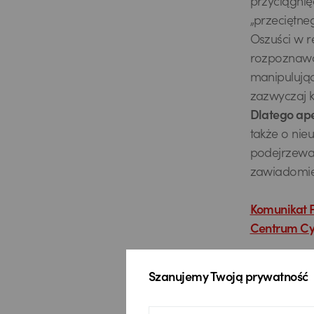
przyciągnię
„przeciętne
Oszuści w r
rozpoznawal
manipulując
zazwyczaj k
Dlatego ape
także o nieu
podejrzewac
zawiadomien
Komunikat P
Centrum Cy
Zapoznaj si
Szanujemy Twoją prywatność