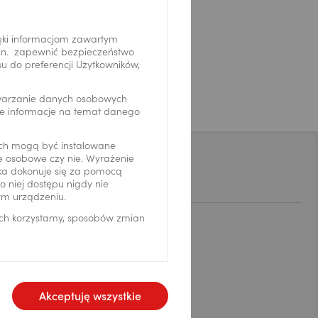
ęki informacjom zawartym
.in. zapewnić bezpieczeństwo
 do preferencji Użytkowników,
twarzanie danych osobowych
we informacje na temat danego
ch mogą być instalowane
ne osobowe czy nie. Wyrażenie
Kontakt
ika dokonuje się za pomocą
 niej dostępu nigdy nie
ym urządzeniu.
ich korzystamy, sposobów zmian
Komunikacja
Infolinia: 519 222 222
Akceptuję wszystkie
Aktualności