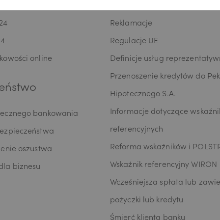
oPay KIDS
RODO
24
Reklamacje
24
Regulacje UE
kowości online
Definicje usług reprezentaty
Przenoszenie kredytów do Pe
eństwo
Hipotecznego S.A.
Informacje dotyczące wskaźn
iecznego bankowania
referencyjnych
bezpieczeństwa
Reforma wskaźników i POLST
zenie oszustwa
Wskaźnik referencyjny WIRON
la biznesu
Wcześniejsza spłata lub zawie
pożyczki lub kredytu
Śmierć klienta banku