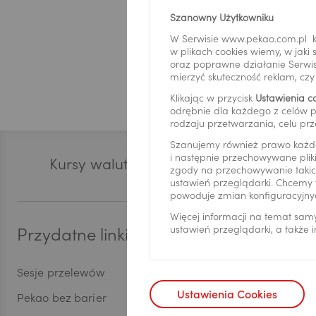
USD
Szanowny Użytkowniku
W Serwisie www.pekao.com.pl k
w plikach cookies wiemy, w jak
EUR
oraz poprawne działanie Serwis
mierzyć skuteczność reklam, cz
Klikając w przycisk
Ustawienia c
odrębnie dla każdego z celów p
GBP
rodzaju przetwarzania, celu prz
Stopka
Szanujemy również prawo każd
i następnie przechowywane pliki
Kursy walut
Zast
zgody na przechowywanie takich
CHF
ustawień przeglądarki. Chcemy 
powoduje zmian konfiguracyjny
Więcej informacji na temat sam
ustawień przeglądarki, a także
Przydatne linki
Bankowoś
AED
Sesje przelewów
Aplikacja Pe
Ustawienia Cookies
AUD
Pekao bez barier
Serwis Pekao