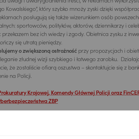
cia uwagi i uwiarygodnienia treści, w reklamach wykorzyst
go Kowalskiego”, który szybko mnoży zyski dzięki współpra
eklamach posługują się także wizerunkiem osób powszechn
nych: sportowców, polityków, aktorów, dziennikarzy i cele
 przekazem bez ich wiedzy i zgody. Obietnica zysku z inwes
ończy się utratą pieniędzy.
lujemy o zwiększoną ostrożność
przy propozycjach i obiet
leganie złudnej wizji szybkiego i łatwego zarobku. Działajc
ie, że zostaliście ofiarą oszustwa – skontaktujcie się z ba
ie na Policji.
rokuratury Krajowej, Komendy Głównej Policji oraz FinC
berbezpieczeństwa ZBP
ę ze scenariuszem ataku