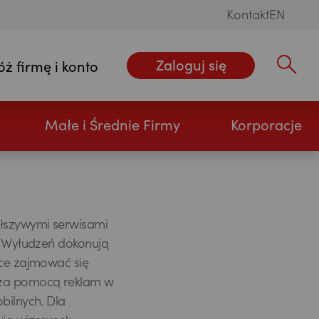
Kontakt
EN
Zaloguj się
óż firmę i konto
Wpisz szu
Małe i Średnie Firmy
Korporacje
ałszywymi serwisami
x. Wyłudzeń dokonują
ące zajmować się
 za pomocą reklam w
bilnych. Dla