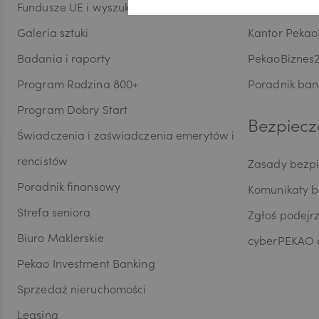
Fundusze UE i wyszukiwarka dotacji
Aplikacja Pe
Galeria sztuki
Kantor Pekao
CAD
Badania i raporty
PekaoBiznes
Program Rodzina 800+
Poradnik ban
HUF
Program Dobry Start
Bezpiecz
Świadczenia i zaświadczenia emerytów i
JPY
rencistów
Zasady bezp
Poradnik finansowy
Komunikaty 
Strefa seniora
Zgłoś podejr
CZK
Biuro Maklerskie
cyberPEKAO d
Pekao Investment Banking
DKK
Sprzedaż nieruchomości
Leasing