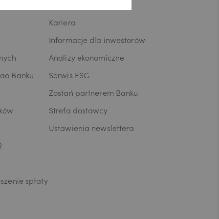
Biuro prasowe
Kariera
Informacje dla inwestorów
wnych
Analizy ekonomiczne
kao Banku
Serwis ESG
Zostań partnerem Banku
ików
Strefa dostawcy
Ustawienia newslettera
R
szenie spłaty