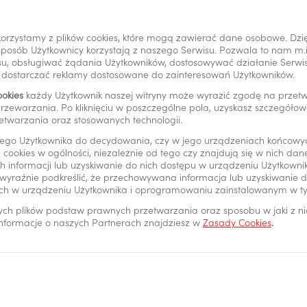
orzystamy z plików cookies, które mogą zawierać dane osobowe. Dzi
Powrót do listy
i sposób Użytkownicy korzystają z naszego Serwisu. Pozwala to nam m
u, obsługiwać żądania Użytkowników, dostosowywać działanie Serwisu
y dostarczać reklamy dostosowane do zainteresowań Użytkowników.
ookies
każdy Użytkownik naszej witryny może wyrazić zgodę na prze
rzewarzania. Po kliknięciu w poszczególne pola, uzyskasz szczegóło
etwarzania oraz stosowanych technologii.
ego Użytkownika do decydowania, czy w jego urządzeniach końcowy
 cookies w ogólności, niezależnie od tego czy znajdują się w nich da
rzeż kartę
Placówki i bankomaty
 informacji lub uzyskiwanie do nich dostępu w urządzeniu Użytkown
wyraźnie podkreślić, że przechowywana informacja lub uzyskiwanie do
ch w urządzeniu Użytkownika i oprogramowaniu zainstalowanym w t
ych plików podstaw prawnych przetwarzania oraz sposobu w jaki z n
 informacje o naszych Partnerach znajdziesz w
Zasady Cookies
.
ć elektroniczna
Informacje prawne
oPay
Cenniki i regulaminy
24
Polityka prywatności