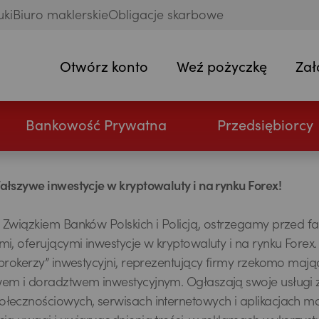
uki
Biuro maklerskie
Obligacje skarbowe
Otwórz konto
Weź pożyczkę
Zał
Bankowość Prywatna
Przedsiębiorcy
ałszywe inwestycje w kryptowaluty i na rynku Forex!
 Związkiem Banków Polskich i Policją, ostrzegamy przed f
mi, oferującymi inwestycje w kryptowaluty i na rynku Fore
„brokerzy” inwestycyjni, reprezentujący firmy rzekomo maj
wem i doradztwem inwestycyjnym. Ogłaszają swoje usługi
łecznościowych, serwisach internetowych i aplikacjach mo