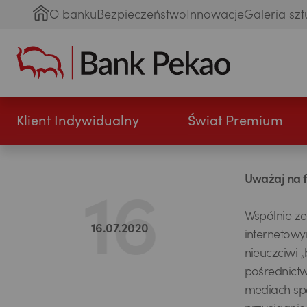
O banku
Bezpieczeństwo
Innowacje
Galeria szt
Klient Indywidualny
Świat Premium
Uważaj na f
Wspólnie ze
16.07.2020
internetowy
nieuczciwi 
pośrednict
mediach spo