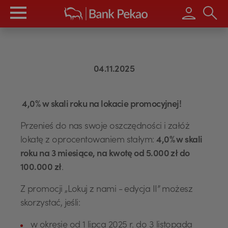
Wpisz s
04.11.2025
4,0% w skali roku na lokacie promocyjnej!
Przenieś do nas swoje oszczędności i załóż
lokatę z oprocentowaniem stałym:
4,0% w skali
roku na 3 miesiące, na kwotę od 5.000 zł do
100.000 zł
.
Z promocji „Lokuj z nami - edycja II” możesz
skorzystać, jeśli:
w okresie od 1 lipca 2025 r. do 3 listopada