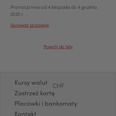
Promocja trwa od 4 listopada do 4 grudnia
2025 r.
USD
Sprawdź szczegóły
EUR
Powrót do listy
GBP
Stopka
Kursy walut
CHF
Zastrzeż kartę
Placówki i bankomaty
AED
Kontakt