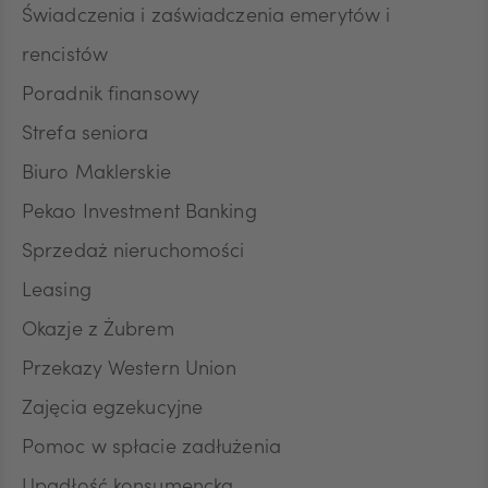
DKK
Świadczenia i zaświadczenia emerytów i
rencistów
Poradnik finansowy
NOK
Strefa seniora
Biuro Maklerskie
SEK
Pekao Investment Banking
Sprzedaż nieruchomości
RON
Leasing
Okazje z Żubrem
Przekazy Western Union
TRY
Zajęcia egzekucyjne
Pomoc w spłacie zadłużenia
ILS