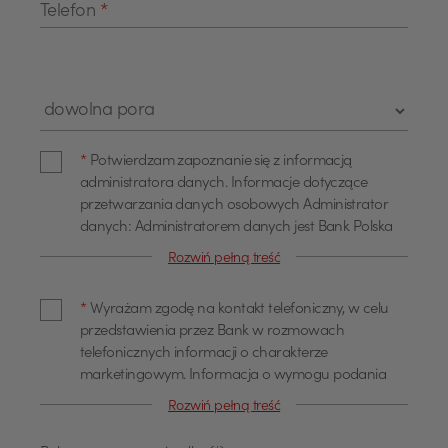
Telefon
*
Pole wyboru "Pora kontaktu"
Zgoda administratora danych
*
Potwierdzam zapoznanie się z informacją
administratora danych. Informacje dotyczące
przetwarzania danych osobowych Administrator
danych: Administratorem danych jest Bank Polska
Kasa Opieki Spółka Akcyjna z siedzibą w Warszawie,
Rozwiń pełną treść
przy ul. Żubra 1 (dalej również jako "Bank"). Dane
Zgoda na kontakt telefoniczny
kontaktowe Z administratorem można się
*
Wyrażam zgodę na kontakt telefoniczny, w celu
skontaktować poprzez adres email
przedstawienia przez Bank w rozmowach
info@pekao.com.pl, telefonicznie pod numerem 519
telefonicznych informacji o charakterze
222 222 lub pisemnie: Bank Pekao SA - Centrala, ul.
marketingowym. Informacja o wymogu podania
Żubra 1, 01-066 Warszawa. U administratora
danych Podanie danych osobowych dla celów
danych osobowych wyznaczony jest Inspektor
Rozwiń pełną treść
marketingowych jest dobrowolne. Wyrażam zgodę
Ochrony Danych, z którym można się skontaktować
na przetwarzanie moich danych osobowych, w tym
poprzez adres email: IOD@pekao.com.pl lub