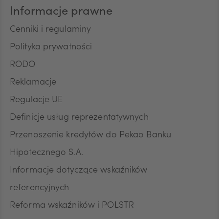
Pana/Pani danych osobowych: identyfikacyjne,
Informacje prawne
teleadresowe, dotyczące sytuacji ekonomicznej,
poziomu wykształcenia oraz posiadanych
Cenniki i regulaminy
produktów finansowych. Niniejszą zgodę składam
Polityka prywatności
dobrowolnie i oświadczam, że zostałem/am/
poinformowany/a/ o prawie do jej wycofania w
RODO
dowolnym momencie. Przyjmuję do wiadomości, że
wycofanie zgody nie wpływa na zgodność z
Reklamacje
prawem przetwarzania, którego dokonano na
Regulacje UE
podstawie zgody przed jej wycofaniem.
Definicje usług reprezentatywnych
Przenoszenie kredytów do Pekao Banku
Hipotecznego S.A.
Informacje dotyczące wskaźników
referencyjnych
Reforma wskaźników i POLSTR