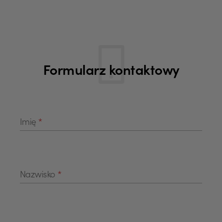
Formularz kontaktowy
Pola formularza
Imię
*
Nazwisko
*