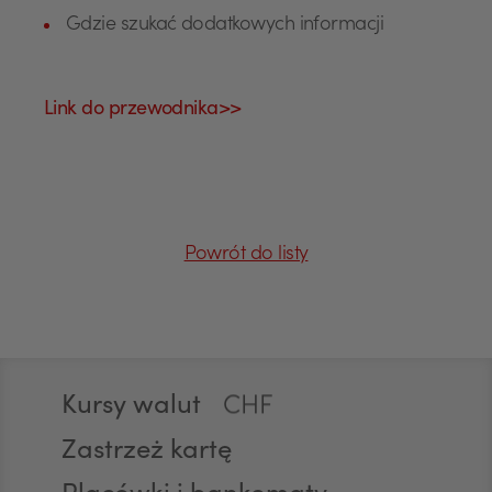
Gdzie szukać dodatkowych informacji
Link do przewodnika>>
USD
EUR
Powrót do listy
GBP
Stopka
Kursy walut
CHF
Zastrzeż kartę