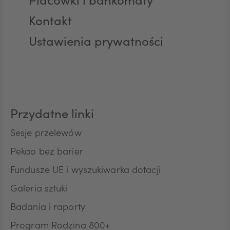
Placówki i bankomaty
AED
Kontakt
Ustawienia prywatności
AUD
CAD
Przydatne linki
HUF
Sesje przelewów
Pekao bez barier
Fundusze UE i wyszukiwarka dotacji
JPY
Galeria sztuki
Badania i raporty
CZK
Program Rodzina 800+