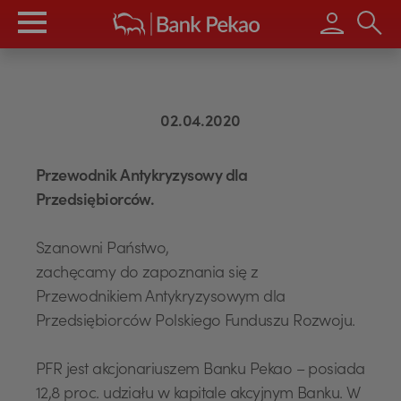
Wpisz s
02.04.2020
Przewodnik Antykryzysowy dla
Przedsiębiorców.
Szanowni Państwo,
zachęcamy do zapoznania się z
Przewodnikiem Antykryzysowym dla
Przedsiębiorców Polskiego Funduszu Rozwoju.
PFR jest akcjonariuszem Banku Pekao – posiada
12,8 proc. udziału w kapitale akcyjnym Banku. W