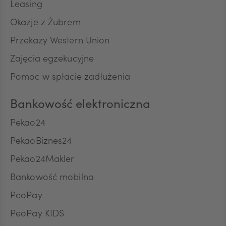
Leasing
Okazje z Żubrem
RON
Przekazy Western Union
Zajęcia egzekucyjne
Pomoc w spłacie zadłużenia
TRY
Bankowość elektroniczna
Pekao24
ILS
PekaoBiznes24
Pekao24Makler
MXN
Bankowość mobilna
PeoPay
ZAR
PeoPay KIDS