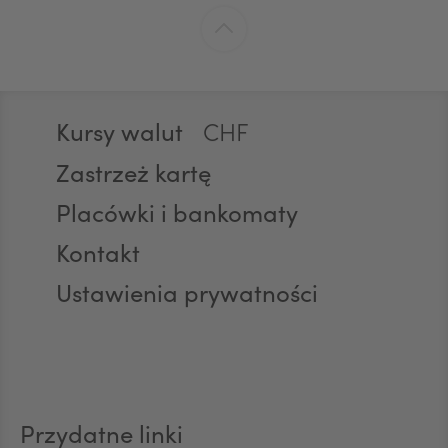
GBP
Stopka
Kursy walut
CHF
Zastrzeż kartę
Placówki i bankomaty
AED
Kontakt
Ustawienia prywatności
AUD
CAD
Przydatne linki