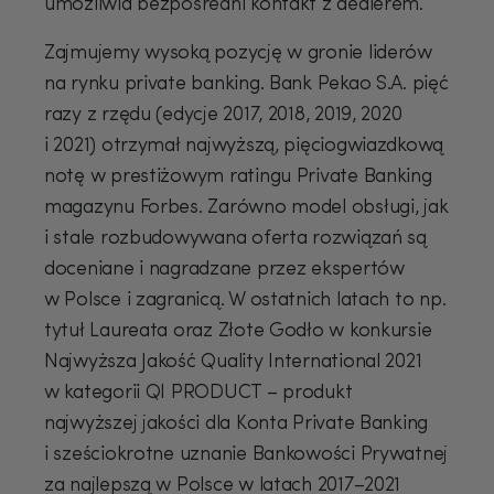
umożliwia bezpośredni kontakt z dealerem.
Zajmujemy wysoką pozycję w gronie liderów
na rynku private banking. Bank Pekao S.A. pięć
razy z rzędu (edycje 2017, 2018, 2019, 2020
i 2021) otrzymał najwyższą, pięciogwiazdkową
notę w prestiżowym ratingu Private Banking
magazynu Forbes. Zarówno model obsługi, jak
i stale rozbudowywana oferta rozwiązań są
doceniane i nagradzane przez ekspertów
w Polsce i zagranicą. W ostatnich latach to np.
tytuł Laureata oraz Złote Godło w konkursie
Najwyższa Jakość Quality International 2021
w kategorii QI PRODUCT – produkt
najwyższej jakości dla Konta Private Banking
i sześciokrotne uznanie Bankowości Prywatnej
za najlepszą w Polsce w latach 2017–2021