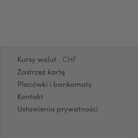
EUR
GBP
Stopka
CHF
Kursy walut
Zastrzeż kartę
AED
Placówki i bankomaty
Kontakt
Ustawienia prywatności
AUD
CAD