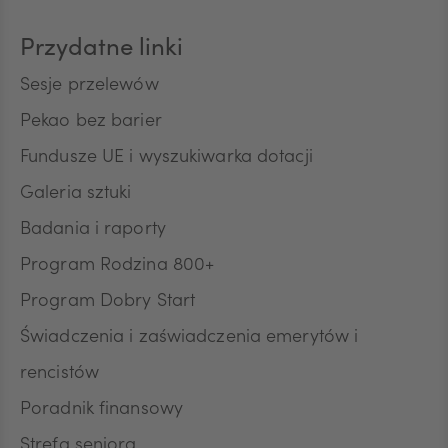
Przydatne linki
HUF
Sesje przelewów
Pekao bez barier
Fundusze UE i wyszukiwarka dotacji
JPY
Galeria sztuki
Badania i raporty
CZK
Program Rodzina 800+
Program Dobry Start
DKK
Świadczenia i zaświadczenia emerytów i
rencistów
Poradnik finansowy
NOK
Strefa seniora