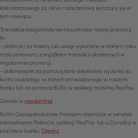
standardowymi, na koniec każdego miesiąca
kalendarzowego za okres rozliczeniowy kończący się w
tym miesiącu.
Transakcje bezgotówkowe na potrzeby naszej promocji
to:
- płatności za towary lub usługi wykonane w danym cyklu
rozliczeniowym, z wyjątkiem transakcji określonych w
regulaminie promocji,
- dokonywane za pomocą karty debetowej wydanej do
konta osobistego w złotych prowadzonego w naszym
banku lub za pomocą BLIKa w aplikacji mobilnej PeoPay.
Zasady w
regulaminie
Konto Oszczędnościowe Premium otworzysz w serwisie
USD
internetowym Pekao24, aplikacji PeoPay lub u Doradcy w
placówce banku.
Otwórz