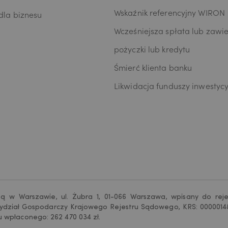
Wskaźnik referencyjny WIRON
la biznesu
Wcześniejsza spłata lub zawie
pożyczki lub kredytu
Śmierć klienta banku
Likwidacja funduszy inwestyc
bą w Warszawie, ul. Żubra 1, 01-066 Warszawa, wpisany do rej
ydział Gospodarczy Krajowego Rejestru Sądowego, KRS: 00000148
u wpłaconego: 262 470 034 zł.