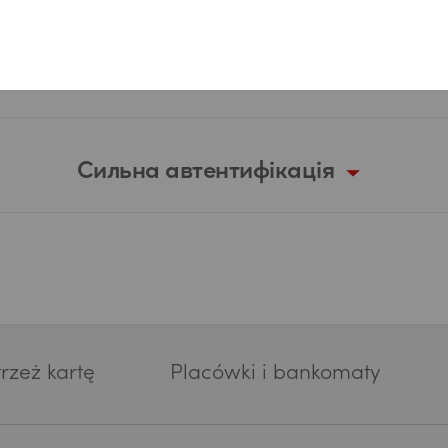
ль і ідентифікація замаскованого паро
Cильна автентифікація
rzeż kartę
Placówki i bankomaty