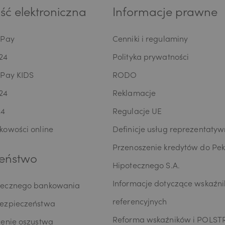
ć elektroniczna
Informacje prawne
oPay
Cenniki i regulaminy
24
Polityka prywatności
oPay KIDS
RODO
24
Reklamacje
24
Regulacje UE
kowości online
Definicje usług reprezentaty
Przenoszenie kredytów do Pe
eństwo
Hipotecznego S.A.
Informacje dotyczące wskaźn
iecznego bankowania
referencyjnych
bezpieczeństwa
Reforma wskaźników i POLST
zenie oszustwa