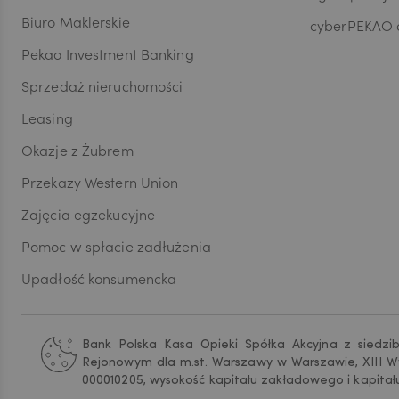
Biuro Maklerskie
cyberPEKAO d
Pekao Investment Banking
DKK
Sprzedaż nieruchomości
Leasing
NOK
Okazje z Żubrem
Przekazy Western Union
SEK
Zajęcia egzekucyjne
Pomoc w spłacie zadłużenia
Upadłość konsumencka
RON
Bank Polska Kasa Opieki Spółka Akcyjna z siedzi
TRY
Rejonowym dla m.st. Warszawy w Warszawie, XIII W
000010205, wysokość kapitału zakładowego i kapitał