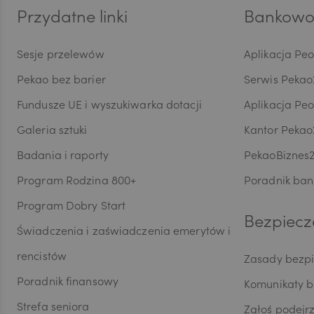
AED
Przydatne linki
Bankowoś
Sesje przelewów
Aplikacja Pe
AUD
Pekao bez barier
Serwis Pekao
Fundusze UE i wyszukiwarka dotacji
Aplikacja Pe
CAD
Galeria sztuki
Kantor Pekao
Badania i raporty
PekaoBiznes
Program Rodzina 800+
Poradnik ban
HUF
Program Dobry Start
Bezpiecz
Świadczenia i zaświadczenia emerytów i
JPY
rencistów
Zasady bezp
Poradnik finansowy
Komunikaty 
CZK
Strefa seniora
Zgłoś podejr