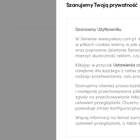
Szanujemy Twoją prywatność
Пита
Szanowny Użytkowniku
W Serwisie www.pekao.com.pl k
w plikach cookies wiemy, w jak
oraz poprawne działanie Serwis
mierzyć skuteczność reklam, cz
Klikając w przycisk
Ustawienia c
odrębnie dla każdego z celów p
rodzaju przetwarzania, celu prz
Szanujemy również prawo każd
i następnie przechowywane pliki
zgody na przechowywanie takich
ustawień przeglądarki. Chcemy 
powoduje zmian konfiguracyjny
Więcej informacji na temat sam
ustawień przeglądarki, a także