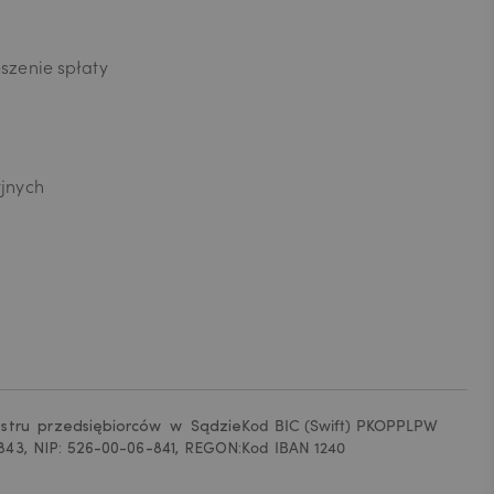
szenie spłaty
yjnych
estru przedsiębiorców w Sądzie
Kod BIC (Swift) PKOPPLPW
43, NIP: 526-00-06-841, REGON:
Kod IBAN 1240