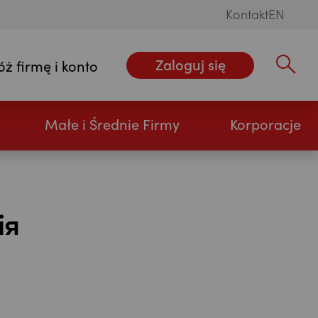
Kontakt
EN
Zaloguj się
óż firmę i konto
Wpisz szu
Małe i Średnie Firmy
Korporacje
ія