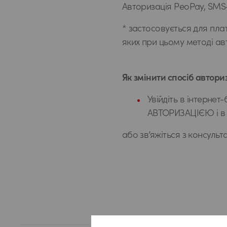
Авторизація PeoPay, SMS-
* застосовується для пла
яких при цьому методі ав
Як змінити спосіб автори
Увійдіть в інтернет-
АВТОРИЗАЦІЄЮ і в р
або зв’яжіться з консуль