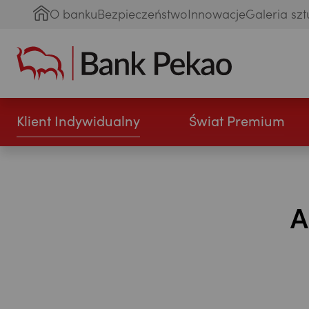
O banku
Bezpieczeństwo
Innowacje
Galeria szt
Klient Indywidualny
Świat Premium
А