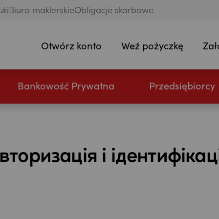
uki
Biuro maklerskie
Obligacje skarbowe
Otwórz konto
Weź pożyczkę
Zał
Bankowość Prywatna
Przedsiębiorcy
вторизація i iдентифікац