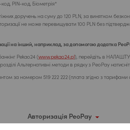
код, PIN-код, Біометрія*
тіжних доручень на суму до 120 PLN, за винятком безкон
торизації не може перевищувати 100 PLN без підтверд
зації на інший, наприклад, за допомогою додатка PeoP
банкінг Pekao24 (
www.pekao24.pl
), перейдіть в НАЛАШ
озділі Альтернативні методи в рядку з PeoPay натисні
тантом за номером 519 222 222 (плата згідно з тарифами
Авторизація PeoPay