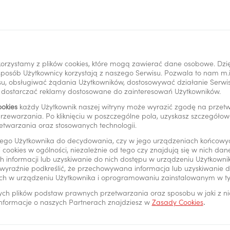
ння та відповіді щодо авторизації PeoP
orzystamy z plików cookies, które mogą zawierać dane osobowe. Dzi
SMS-код
i sposób Użytkownicy korzystają z naszego Serwisu. Pozwala to nam m
u, obsługiwać żądania Użytkowników, dostosowywać działanie Serwisu
y dostarczać reklamy dostosowane do zainteresowań Użytkowników.
ookies
każdy Użytkownik naszej witryny może wyrazić zgodę na prze
rzewarzania. Po kliknięciu w poszczególne pola, uzyskasz szczegóło
PIN-код
etwarzania oraz stosowanych technologii.
ego Użytkownika do decydowania, czy w jego urządzeniach końcowy
 cookies w ogólności, niezależnie od tego czy znajdują się w nich da
 informacji lub uzyskiwanie do nich dostępu w urządzeniu Użytkown
wyraźnie podkreślić, że przechowywana informacja lub uzyskiwanie do
Біометрія
ch w urządzeniu Użytkownika i oprogramowaniu zainstalowanym w t
ych plików podstaw prawnych przetwarzania oraz sposobu w jaki z n
 informacje o naszych Partnerach znajdziesz w
Zasady Cookies
.
Ідентифікація за номером клієнта