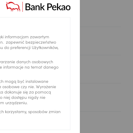
ay
ęki informacjom zawartym
.in. zapewnić bezpieczeństwo
 do preferencji Użytkowników,
twarzanie danych osobowych
we informacje na temat danego
ch mogą być instalowane
ne osobowe czy nie. Wyrażenie
ika dokonuje się za pomocą
 niej dostępu nigdy nie
ym urządzeniu.
ich korzystamy, sposobów zmian