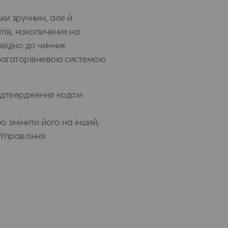
ки зручним, але й
тів, накопичених на
овідно до чинних
й багаторівневою системою
 підтвердження кодом
о змінити його на інший,
"Управління