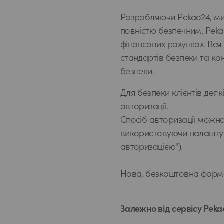
Розробляючи Pekao24, ми 
повністю безпечним. Peka
фінансових рахунках. Вся
стандартів безпеки та ко
безпеки.
Для безпеки клієнтів деяк
авторизації.
Спосіб авторизації можна 
використовуючи налаштуван
авторизацією").
Нова, безкоштовна форма
Залежно від сервісу Peka