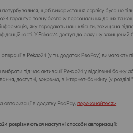
потурбувалися, щоб використання сервісу було не тіль
o24 гарантує повну безпеку персональних даних та кош
 інформація, яку передають наші клієнти, захищена відп
нфіденційності. У Pekao24 доступ до рахунку захищени
і операції в Pekao24 (у т.ч. додаток PeoPay) вимагають
вибрати під час активації Pekao24 у відділенні банку аб
ня, доступні, зокрема, в інтернет-банкінгу (у розділі 
 авторизації в додатку PeoPay,
переконайтеся>
o24 розрізняються наступні способи авторизації: