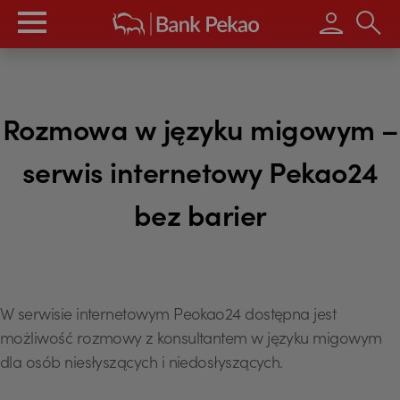
Wpisz s
Rozmowa w języku migowym –
serwis internetowy Pekao24
bez barier
W serwisie internetowym Peokao24 dostępna jest
możliwość rozmowy z konsultantem w języku migowym
dla osób niesłyszących i niedosłyszących.