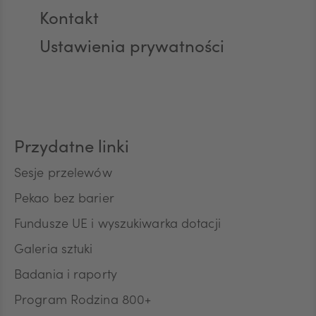
Kontakt
Ustawienia prywatności
AUD
CAD
Przydatne linki
HUF
Sesje przelewów
Pekao bez barier
Fundusze UE i wyszukiwarka dotacji
JPY
Galeria sztuki
Badania i raporty
CZK
Program Rodzina 800+