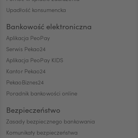
ILS
Upadłość konsumencka
Krok 1.
Bankowość elektroniczna
Na ekranie logowania do serwisu
MXN
internetowego Pekao24 kliknij w niebieską
Aplikacja PeoPay
chmurkę widoczną w prawym dolnym rogu
Serwis Pekao24
ekranu.
ZAR
Aplikacja PeoPay KIDS
1
/ 4
Kantor Pekao24
PekaoBiznes24
CNY
Poradnik bankowości online
Bezpieczeństwo
Zasady bezpiecznego bankowania
Komunikaty bezpieczeństwa