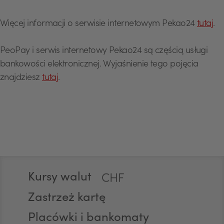
Więcej informacji o serwisie internetowym Pekao24
tutaj
.
PeoPay i serwis internetowy Pekao24 są częścią usługi
USD
bankowości elektronicznej. Wyjaśnienie tego pojęcia
znajdziesz
tutaj
.
EUR
GBP
Stopka
Kursy walut
CHF
Zastrzeż kartę
Placówki i bankomaty
AED