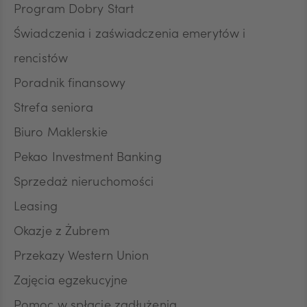
Program Dobry Start
DKK
Świadczenia i zaświadczenia emerytów i
rencistów
Poradnik finansowy
NOK
Strefa seniora
Biuro Maklerskie
SEK
Pekao Investment Banking
Sprzedaż nieruchomości
RON
Leasing
Okazje z Żubrem
Przekazy Western Union
TRY
sz obraz slajdu
Powięk
Zajęcia egzekucyjne
Pomoc w spłacie zadłużenia