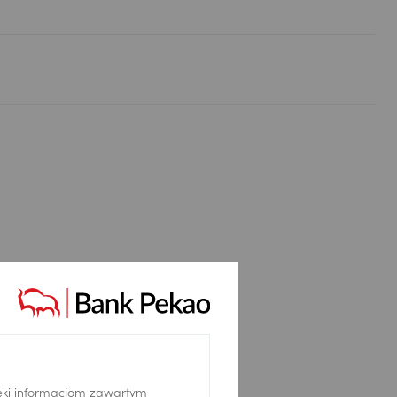
y
ęki informacjom zawartym