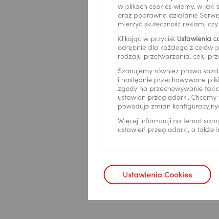
w plikach cookies wiemy, w jak
Pola form
oraz poprawne działanie Serwis
mierzyć skuteczność reklam, cz
Imię
*
Klikając w przycisk
Ustawienia c
odrębnie dla każdego z celów p
rodzaju przetwarzania, celu prz
Szanujemy również prawo każd
i następnie przechowywane pliki
zgody na przechowywanie takich
Nazwisko
ustawień przeglądarki. Chcemy 
powoduje zmian konfiguracyjny
Więcej informacji na temat sam
ustawień przeglądarki, a także
Telefon
*
Pole wyboru 
Ustawienia Cookies
Pora kontak
Zgoda admin