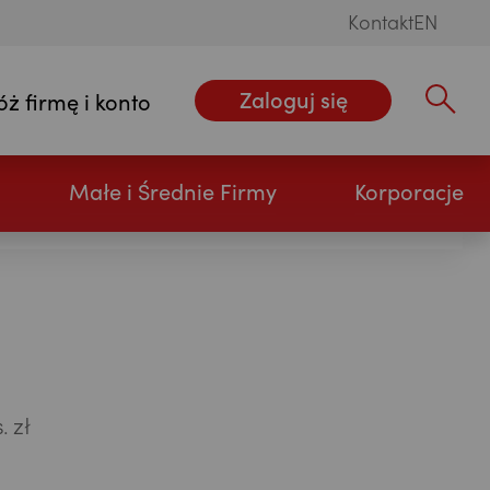
Kontakt
EN
Zaloguj się
óż firmę i konto
Wpisz szu
Małe i Średnie Firmy
Korporacje
. zł