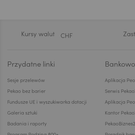
także
zosta
odbio
GBP
Przyj
co do
przet
osobo
Stopka
stand
Kursy walut
CHF
Zast
Europ
zabez
Pani/
przez
AED
dostę
Przydatne linki
Bankowoś
ograni
danyc
Sesje przelewów
Aplikacja Pe
Wycof
AUD
dokon
Pekao bez barier
Serwis Pekao
są pr
przet
Fundusze UE i wyszukiwarka dotacji
Aplikacja Pe
danyc
CAD
Galeria sztuki
Kantor Pekao
w ust
maszy
Badania i raporty
PekaoBiznes
skorzy
Inspe