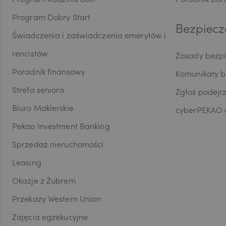
Program Rodzina 800+
Poradnik ban
HUF
do or
Program Dobry Start
Ochro
Bezpiecz
wymog
Świadczenia i zaświadczenia emerytów i
dobro
JPY
profil
rencistów
Zasady bezp
przeds
Poradnik finansowy
Komunikaty 
siedzi
CZK
bezpo
Strefa seniora
Zgłoś podejr
przed
Biuro Maklerskie
marke
cyberPEKAO d
celu 
Pekao Investment Banking
DKK
przez
telea
Sprzedaż nieruchomości
produ
Leasing
zosta
NOK
Przyj
Okazje z Żubrem
przet
Przekazy Western Union
SEK
Zajęcia egzekucyjne