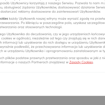
i sposób Użytkownicy korzystają z naszego Serwisu. Pozwala to nam m
ularza
u, obsługiwać żądania Użytkowników, dostosowywać działanie Serwisu
y dostarczać reklamy dostosowane do zainteresowań Użytkowników.
ookies
każdy Użytkownik naszej witryny może wyrazić zgodę na prze
rzewarzania. Po kliknięciu w poszczególne pola, uzyskasz szczegóło
etwarzania oraz stosowanych technologii.
ego Użytkownika do decydowania, czy w jego urządzeniach końcowy
 cookies w ogólności, niezależnie od tego czy znajdują się w nich da
 informacji lub uzyskiwanie do nich dostępu w urządzeniu Użytkown
*
wyraźnie podkreślić, że przechowywana informacja lub uzyskiwanie do
ch w urządzeniu Użytkownika i oprogramowaniu zainstalowanym w t
ych plików podstaw prawnych przetwarzania oraz sposobu w jaki z n
 informacje o naszych Partnerach znajdziesz w
Zasady Cookies
.
"Pora kontaktu"
tu
istratora danych