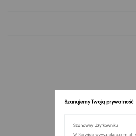
Szanujemy Twoją prywatność
Szanowny Użytkowniku
W Serwisie www.pekao.com.pl k