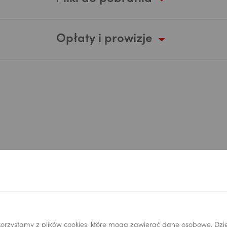
Opłaty i prowizje
Formularz kontaktow
orzystamy z plików cookies, które mogą zawierać dane osobowe. Dzi