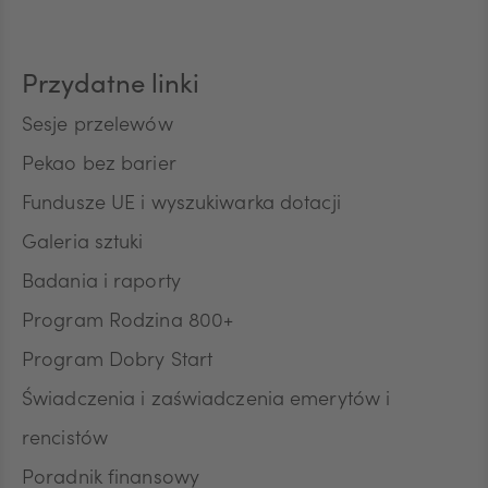
CAD
Przydatne linki
HUF
Sesje przelewów
Pekao bez barier
Fundusze UE i wyszukiwarka dotacji
JPY
Galeria sztuki
Badania i raporty
CZK
Program Rodzina 800+
Program Dobry Start
DKK
Świadczenia i zaświadczenia emerytów i
rencistów
Poradnik finansowy