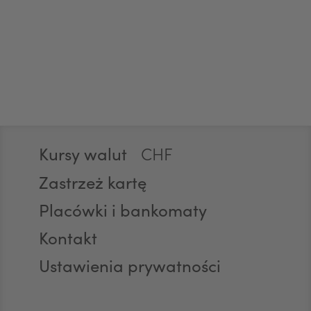
EUR
GBP
Stopka
Kursy walut
CHF
Zastrzeż kartę
Placówki i bankomaty
AED
Kontakt
Ustawienia prywatności
AUD