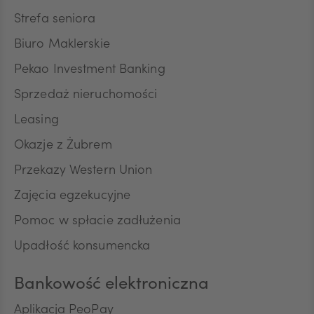
NOK
Strefa seniora
Biuro Maklerskie
SEK
Pekao Investment Banking
Sprzedaż nieruchomości
RON
Leasing
Okazje z Żubrem
Przekazy Western Union
TRY
Zajęcia egzekucyjne
Pomoc w spłacie zadłużenia
ILS
Upadłość konsumencka
Bankowość elektroniczna
MXN
Aplikacja PeoPay