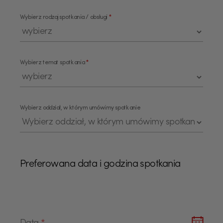
Wybierz rodzaj spotkania / obsługi
*
Lista wyboru rodzaju obsługi
Wybierz temat spotkania
*
Lista wyboru z tematami spotkania
Wybierz oddział, w którym umówimy spotkanie
Preferowana data i godzina spotkania