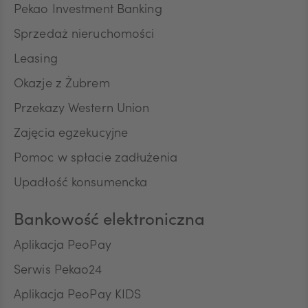
SEK
Pekao Investment Banking
Sprzedaż nieruchomości
RON
Leasing
Okazje z Żubrem
Przekazy Western Union
TRY
Zajęcia egzekucyjne
Pomoc w spłacie zadłużenia
ILS
Upadłość konsumencka
Bankowość elektroniczna
MXN
Aplikacja PeoPay
Serwis Pekao24
ZAR
Aplikacja PeoPay KIDS