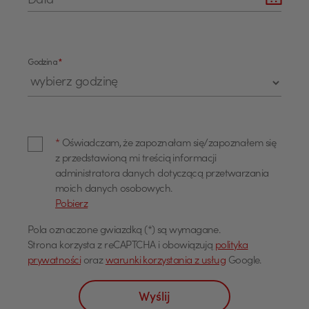
Data
*
Godzina
*
*
Oświadczam, że zapoznałam się/zapoznałem się
z przedstawioną mi treścią informacji
administratora danych dotyczącą przetwarzania
moich danych osobowych.
Pobierz
USD
Pola oznaczone gwiazdką (*) są wymagane.
Strona korzysta z reCAPTCHA i obowiązują
polityka
prywatności
oraz
warunki korzystania z usług
Google.
EUR
Wyślij