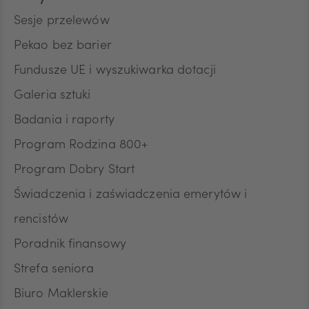
HUF
Sesje przelewów
Pekao bez barier
Fundusze UE i wyszukiwarka dotacji
JPY
Galeria sztuki
Badania i raporty
CZK
Program Rodzina 800+
Program Dobry Start
DKK
Świadczenia i zaświadczenia emerytów i
rencistów
Poradnik finansowy
NOK
Strefa seniora
Biuro Maklerskie