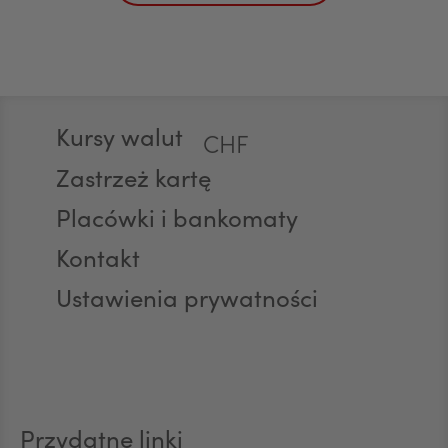
GBP
Stopka
Kursy walut
CHF
Zastrzeż kartę
Placówki i bankomaty
AED
Kontakt
Ustawienia prywatności
AUD
CAD
Przydatne linki