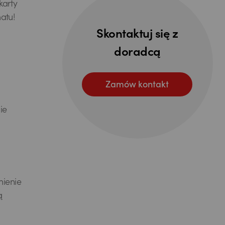
karty
atu!
Skontaktuj się z
doradcą
Zamów kontakt
ie
mienie
ą