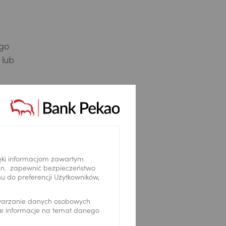
 go
 lub
 będzie
 go – jak
ęki informacjom zawartym
.in. zapewnić bezpieczeństwo
 do preferencji Użytkowników,
twarzanie danych osobowych
we informacje na temat danego