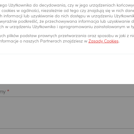
ego Użytkownika do decydowania, czy w jego urządzeniach końcowy
 cookies w ogólności, niezależnie od tego czy znajdują się w nich da
 informacji lub uzyskiwanie do nich dostępu w urządzeniu Użytkown
wyraźnie podkreślić, że przechowywana informacja lub uzyskiwanie do
ch w urządzeniu Użytkownika i oprogramowaniu zainstalowanym w t
ych plików podstaw prawnych przetwarzania oraz sposobu w jaki z n
Wypełnij formularz
 informacje o naszych Partnerach znajdziesz w
Zasady Cookies
.
rmy
*