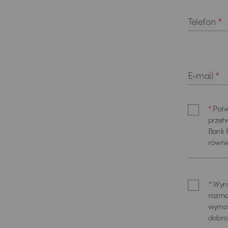
Telefon
*
E-mail
*
*
Potw
przet
Bank P
równi
poprz
pisemn
danyc
*
Wyra
skont
rozmo
Centr
wymog
konta
dobro
Cele 