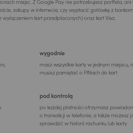
nach miejsc. Z Google Pay nie potrzebujesz portfela, ani 
ieście, zakupy w internecie, czy wypłacić gotówkę z bankom
z wyłączeniem kart przedpłaconych) oraz kart Visa.
wygodnie
on,
masz wszystkie karty w jednym miejscu, n
musisz pamiętać o PINach do kart
pod kontrolą
e
po każdej płatności otrzymasz powiado
o transakcji w telefonie, a także możesz j
sprawdzić w historii rachunku lub karty