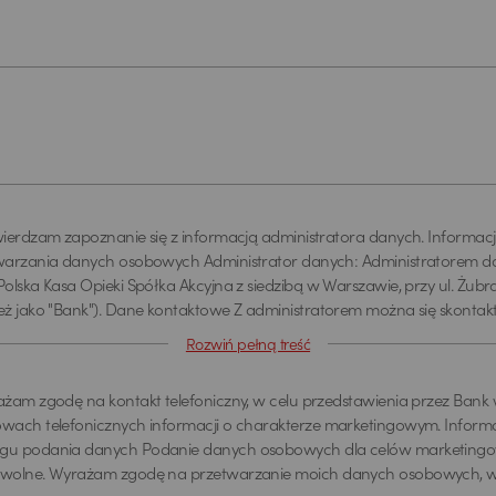
ierdzam zapoznanie się z informacją administratora danych. Informac
warzania danych osobowych Administrator danych: Administratorem da
olska Kasa Opieki Spółka Akcyjna z siedzibą w Warszawie, przy ul. Żubra 
eż jako "Bank"). Dane kontaktowe Z administratorem można się skonta
ez adres email info@pekao.com.pl, telefonicznie pod numerem 519 222 
Rozwiń pełną treść
ie: Bank Pekao SA - Centrala, ul. Żubra 1, 01-066 Warszawa. U administ
h osobowych wyznaczony jest Inspektor Ochrony Danych, z którym mo
żam zgodę na kontakt telefoniczny, w celu przedstawienia przez Bank
aktować poprzez adres email: IOD@pekao.com.pl lub pisemnie: Bank Pe
wach telefonicznych informacji o charakterze marketingowym. Inform
ala, ul. Żubra 1, 01-066 Warszawa. Z Inspektorem Ochrony Danych możn
u podania danych Podanie danych osobowych dla celów marketingow
ktować we wszystkich sprawach dotyczących przetwarzania danych o
wolne. Wyrażam zgodę na przetwarzanie moich danych osobowych, 
przetwarzania oraz podstawa prawna przetwarzania Pani/Pana dane 