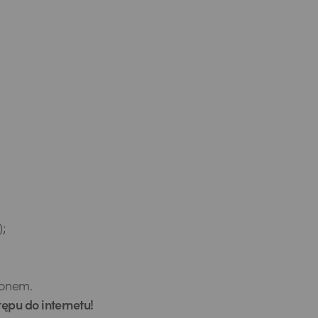
);
fonem.
ępu do internetu!