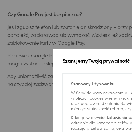
Czy Google Pay jest bezpieczne?
Jeśli zgubisz telefon lub zostanie on skradziony – pr
odnaleźć, zablokować lub wymazać. Możesz też zadzwoni
zablokowanie karty w Google Pay.
Ponieważ Google Pay nie przechowuje danych karty w tel
Szanujemy Twoją prywatność
mógł uzyskać dostępu do tych informacji, nawet jeśli j
Aby uniemożliwić zapłacenie telefonem przez osobę niep
najszybciej zadzwoń na naszą infolinię.
Szanowny Użytkowniku
W Serwisie www.pekao.com.pl k
w plikach cookies wiemy, w jak
oraz poprawne działanie Serwis
mierzyć skuteczność reklam, cz
Klikając w przycisk
Ustawienia c
odrębnie dla każdego z celów p
rodzaju przetwarzania, celu prz