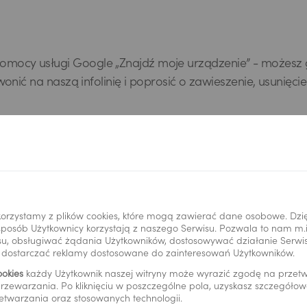
zy pomocy usługi Google „Znajdź moje urządzenie” - możesz
ć na naszą infolinię i poprosić o zawieszenie, usunięcie
efonie, każdy, kto znajdzie lub ukradnie Twój telefon, nie
est on odblokowany.
owołaną, nie udostępniaj telefonu nikomu, a jeśli utracisz
orzystamy z plików cookies, które mogą zawierać dane osobowe. Dzi
i sposób Użytkownicy korzystają z naszego Serwisu. Pozwala to nam m
u, obsługiwać żądania Użytkowników, dostosowywać działanie Serwisu
y dostarczać reklamy dostosowane do zainteresowań Użytkowników.
ookies
każdy Użytkownik naszej witryny może wyrazić zgodę na prze
rzewarzania. Po kliknięciu w poszczególne pola, uzyskasz szczegóło
etwarzania oraz stosowanych technologii.