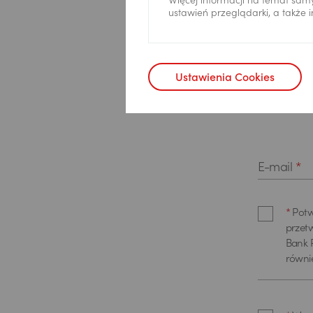
Więcej informacji na temat sam
Pora kontak
ustawień przeglądarki, a także
Ustawienia Cookies
Telefon
*
E-mail
*
*
Potw
przet
Bank P
równi
poprz
pisemn
danyc