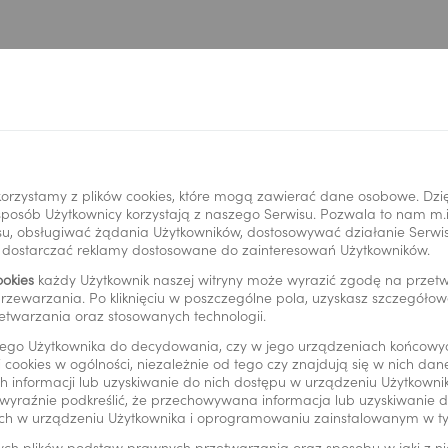
orzystamy z plików cookies, które mogą zawierać dane osobowe. Dzi
i sposób Użytkownicy korzystają z naszego Serwisu. Pozwala to nam m
u, obsługiwać żądania Użytkowników, dostosowywać działanie Serwisu
y dostarczać reklamy dostosowane do zainteresowań Użytkowników.
ookies
każdy Użytkownik naszej witryny może wyrazić zgodę na prze
rzewarzania. Po kliknięciu w poszczególne pola, uzyskasz szczegóło
etwarzania oraz stosowanych technologii.
ego Użytkownika do decydowania, czy w jego urządzeniach końcowy
 cookies w ogólności, niezależnie od tego czy znajdują się w nich da
*
 informacji lub uzyskiwanie do nich dostępu w urządzeniu Użytkown
wyraźnie podkreślić, że przechowywana informacja lub uzyskiwanie do
ch w urządzeniu Użytkownika i oprogramowaniu zainstalowanym w t