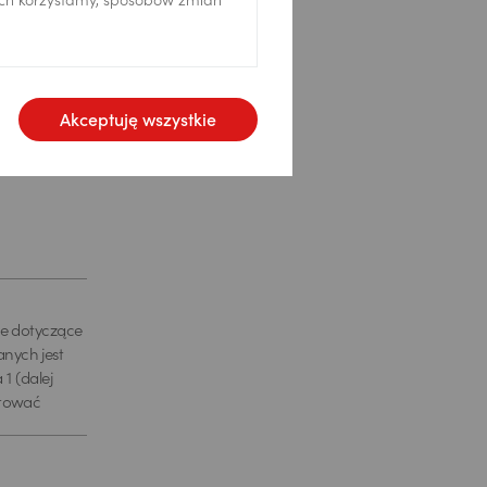
ich korzystamy, sposobów zmian
Akceptuję wszystkie
je dotyczące
nych jest
1 (dalej
ktować
222 lub
ratora
żna się