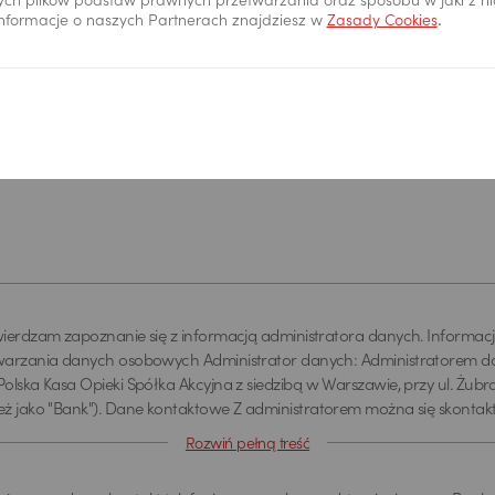
ych plików podstaw prawnych przetwarzania oraz sposobu w jaki z n
tu
 informacje o naszych Partnerach znajdziesz w
Zasady Cookies
.
ierdzam zapoznanie się z informacją administratora danych. Informac
warzania danych osobowych Administrator danych: Administratorem da
olska Kasa Opieki Spółka Akcyjna z siedzibą w Warszawie, przy ul. Żubra 
eż jako "Bank"). Dane kontaktowe Z administratorem można się skonta
ez adres email info@pekao.com.pl, telefonicznie pod numerem 519 222 
Rozwiń pełną treść
ie: Bank Pekao SA - Centrala, ul. Żubra 1, 01-066 Warszawa. U administ
h osobowych wyznaczony jest Inspektor Ochrony Danych, z którym mo