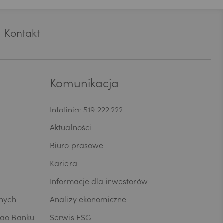
wycofania
i/Panu prawo
ia lub
Kontakt
zy kopię
fania zgody.
rego
ni/Pana dane
ia umowy lub
Komunikacja
przenoszenia
osobowych,
Infolinia: 519 222 222
dczytu
anych W celu
Aktualności
anych lub z
ia skargi
Biuro prasowe
zesa Urzędu
Kariera
ja o
ych jest
Informacje dla inwestorów
 tym
usług oraz
wnych
Analizy ekonomiczne
yjna z
kao Banku
Serwis ESG
ingu