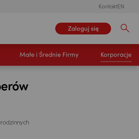
Kontakt
EN
Zaloguj się
Wpisz szu
Małe i Średnie Firmy
Korporacje
perów
orodzinnych