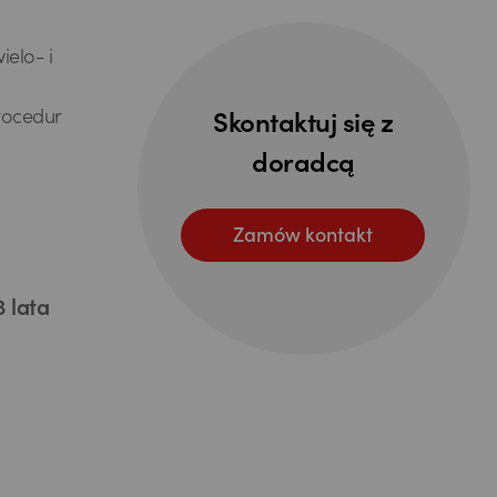
elo- i
rocedur
Skontaktuj się z
doradcą
Zamów kontakt
 lata