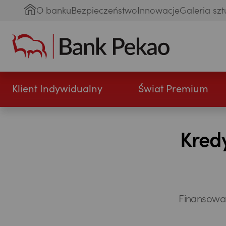
O banku
Bezpieczeństwo
Innowacje
Galeria szt
Klient Indywidualny
Świat Premium
Kred
Finansowan