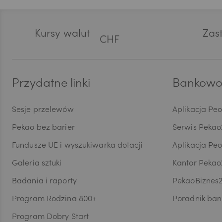
Pani/
Stopka
przez
dostę
Kursy walut
CHF
Zast
ograni
danyc
Wycof
dokon
AED
są pr
Przydatne linki
Bankowoś
przet
danyc
Sesje przelewów
Aplikacja Pe
w ust
AUD
maszy
Pekao bez barier
Serwis Pekao
skorzy
Inspe
Fundusze UE i wyszukiwarka dotacji
Aplikacja Pe
do or
CAD
Galeria sztuki
Kantor Pekao
Ochro
wymog
Badania i raporty
PekaoBiznes
dobro
profil
Program Rodzina 800+
Poradnik ban
HUF
przeds
Program Dobry Start
siedzi