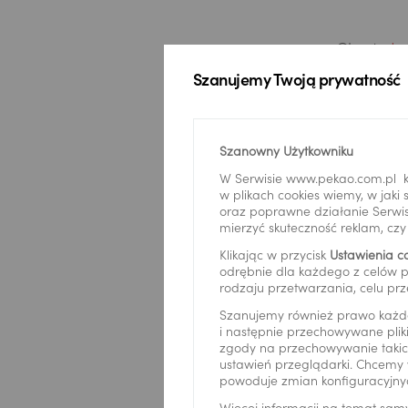
Obroty
*
Szanujemy Twoją prywatność
Regon
*
Szanowny Użytkowniku
W Serwisie www.pekao.com.pl k
w plikach cookies wiemy, w jak
oraz poprawne działanie Serwis
mierzyć skuteczność reklam, cz
Imię
*
Klikając w przycisk
Ustawienia c
odrębnie dla każdego z celów p
rodzaju przetwarzania, celu prz
Szanujemy również prawo każd
i następnie przechowywane pliki
Nazwisko
zgody na przechowywanie takich
ustawień przeglądarki. Chcemy 
powoduje zmian konfiguracyjny