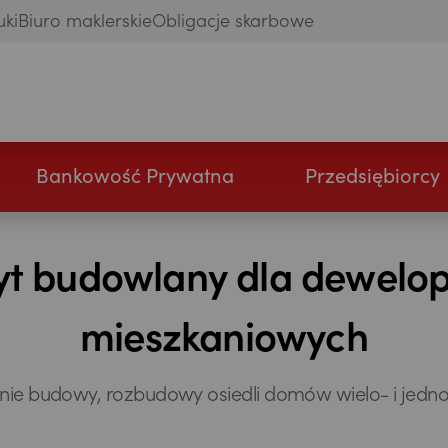
uki
Biuro maklerskie
Obligacje skarbowe
Bankowość Prywatna
Przedsiębiorcy
yt budowlany dla dewelo
mieszkaniowych
ie budowy, rozbudowy osiedli domów wielo- i jedn