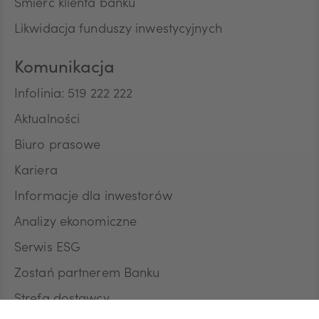
Śmierć klienta banku
Likwidacja funduszy inwestycyjnych
Komunikacja
Infolinia: 519 222 222
Aktualności
Biuro prasowe
Kariera
Informacje dla inwestorów
Analizy ekonomiczne
Serwis ESG
Zostań partnerem Banku
Strefa dostawcy