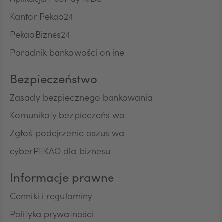
Aplikacja PeoPay KIDS
bezpośredniego produktów lub usług Banku oraz
Kantor Pekao24
na kontakt telefoniczny, w celu przedstawiania
przez Bank w rozmowach telefonicznych informacji
PekaoBiznes24
CNY
o charakterze marketingowym oraz używania
Poradnik bankowości online
przez Bank automatycznych systemów
wywołujących w celu marketingu bezpośredniego.
Na podstawie niniejszej zgody mogą być
Bezpieczeństwo
przetwarzane przez Bank następujące rodzaje
Pana/Pani danych osobowych: identyfikacyjne,
Zasady bezpiecznego bankowania
teleadresowe, dotyczące sytuacji ekonomicznej,
Komunikaty bezpieczeństwa
poziomu wykształcenia oraz posiadanych
produktów finansowych. Niniejszą zgodę składam
Zgłoś podejrzenie oszustwa
dobrowolnie i oświadczam, że zostałem/am/
cyberPEKAO dla biznesu
poinformowany/a/ o prawie do jej wycofania w
dowolnym momencie. Przyjmuję do wiadomości, że
wycofanie zgody nie wpływa na zgodność z
Informacje prawne
prawem przetwarzania, którego dokonano na
podstawie zgody przed jej wycofaniem.
Cenniki i regulaminy
Polityka prywatności