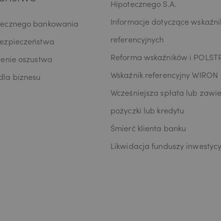
średniego produktów lub usług Banku oraz na kontakt telefoniczny, w 
Hipotecznego S.A.
stawiania przez Bank w rozmowach telefonicznych informacji o charak
tingowym oraz używania przez Bank automatycznych systemów wywo
Informacje dotyczące wskaźn
iecznego bankowania
marketingu bezpośredniego. Na podstawie niniejszej zgody mogą być p
referencyjnych
bezpieczeństwa
 Bank następujące rodzaje Pana/Pani danych osobowych: identyfikacyj
dresowe, dotyczące sytuacji ekonomicznej, poziomu wykształcenia oraz
Reforma wskaźników i POLST
zenie oszustwa
któw finansowych. Niniejszą zgodę składam dobrowolnie i oświadczam,
Wskaźnik referencyjny WIRON
łem/am/ poinformowany/a/ o prawie do jej wycofania w dowolnym m
la biznesu
muję do wiadomości, że wycofanie zgody nie wpływa na zgodność z p
Wcześniejsza spłata lub zawie
warzania, którego dokonano na podstawie zgody przed jej wycofaniem.
pożyczki lub kredytu
Śmierć klienta banku
Likwidacja funduszy inwestyc