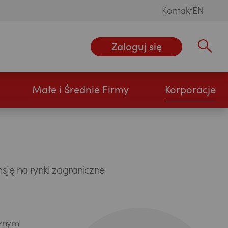
Kontakt
EN
Zaloguj się
Wpisz szu
Małe i Średnie Firmy
Korporacje
ję na rynki zagraniczne
cznym