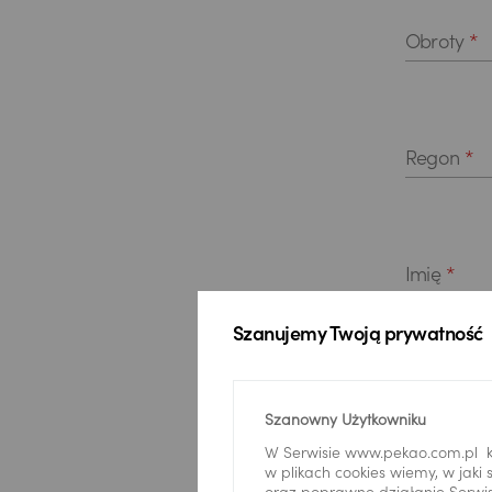
Obroty
*
Regon
*
Imię
*
Szanujemy Twoją prywatność
Nazwisko
Szanowny Użytkowniku
W Serwisie www.pekao.com.pl k
w plikach cookies wiemy, w jak