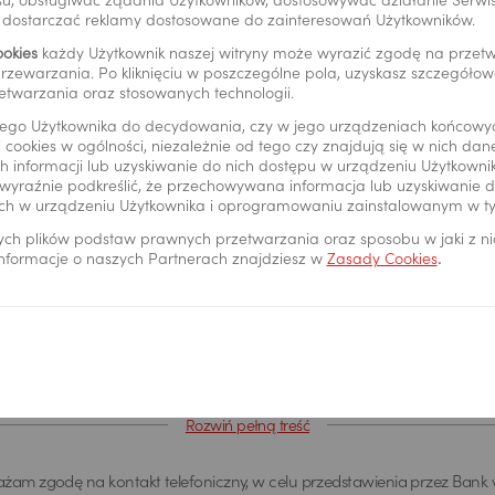
u, obsługiwać żądania Użytkowników, dostosowywać działanie Serwisu
tu
y dostarczać reklamy dostosowane do zainteresowań Użytkowników.
ookies
każdy Użytkownik naszej witryny może wyrazić zgodę na prze
rzewarzania. Po kliknięciu w poszczególne pola, uzyskasz szczegóło
etwarzania oraz stosowanych technologii.
ego Użytkownika do decydowania, czy w jego urządzeniach końcowy
 cookies w ogólności, niezależnie od tego czy znajdują się w nich da
 informacji lub uzyskiwanie do nich dostępu w urządzeniu Użytkown
wyraźnie podkreślić, że przechowywana informacja lub uzyskiwanie do
ch w urządzeniu Użytkownika i oprogramowaniu zainstalowanym w t
ych plików podstaw prawnych przetwarzania oraz sposobu w jaki z n
 informacje o naszych Partnerach znajdziesz w
Zasady Cookies
.
ierdzam zapoznanie się z informacją administratora danych. Informac
warzania danych osobowych Administrator danych: Administratorem da
olska Kasa Opieki Spółka Akcyjna z siedzibą w Warszawie, przy ul. Żubra 
eż jako "Bank"). Dane kontaktowe Z administratorem można się skonta
ez adres email info@pekao.com.pl, telefonicznie pod numerem 519 222 
Rozwiń pełną treść
ie: Bank Pekao SA - Centrala, ul. Żubra 1, 01-066 Warszawa. U administ
h osobowych wyznaczony jest Inspektor Ochrony Danych, z którym mo
żam zgodę na kontakt telefoniczny, w celu przedstawienia przez Bank
aktować poprzez adres email: IOD@pekao.com.pl lub pisemnie: Bank Pe