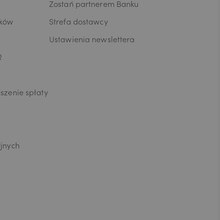
celu
Zostań partnerem Banku
terze
łujących w
ików
Strefa dostawcy
rzetwarzane
Ustawienia newslettera
ne,
 posiadanych
R
 że
omencie.
rawem
szenie spłaty
yjnych