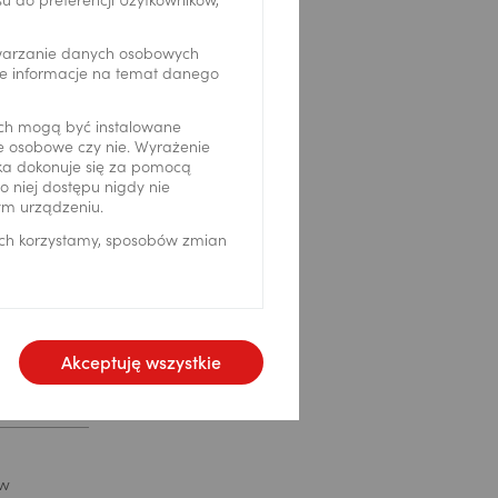
 do preferencji Użytkowników,
twarzanie danych osobowych
we informacje na temat danego
ch mogą być instalowane
ne osobowe czy nie. Wyrażenie
ika dokonuje się za pomocą
 niej dostępu nigdy nie
ym urządzeniu.
ich korzystamy, sposobów zmian
je dotyczące
nych jest
Akceptuję wszystkie
1 (dalej
ktować
222 lub
ratora
żna się
 w
kao SA -