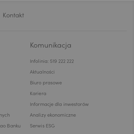
i/Panu prawo
ia lub
Kontakt
zy kopię
fania zgody.
rego
ni/Pana dane
ia umowy lub
Komunikacja
przenoszenia
osobowych,
Infolinia: 519 222 222
dczytu
anych W celu
Aktualności
anych lub z
ia skargi
Biuro prasowe
zesa Urzędu
Kariera
ja o
ych jest
Informacje dla inwestorów
 tym
usług oraz
wnych
Analizy ekonomiczne
yjna z
kao Banku
Serwis ESG
ingu