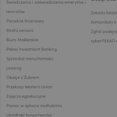
bezpo
Świadczenia i zaświadczenia emerytów i
JPY
przed
rencistów
marke
Zasady bezp
celu 
Poradnik finansowy
Komunikaty 
przez
CZK
telea
Strefa seniora
Zgłoś podejr
produ
Biuro Maklerskie
zosta
cyberPEKAO d
Przyj
Pekao Investment Banking
DKK
przet
Sprzedaż nieruchomości
Leasing
NOK
Okazje z Żubrem
Przekazy Western Union
SEK
Zajęcia egzekucyjne
Pomoc w spłacie zadłużenia
Upadłość konsumencka
RON