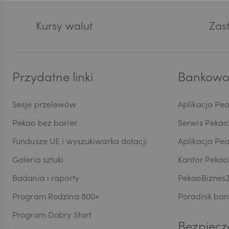
Stopka
przez
dostę
Kursy walut
Zast
CHF
ograni
danyc
Wycof
dokon
AED
są pr
Przydatne linki
Bankowoś
przet
danyc
Sesje przelewów
Aplikacja Pe
w ust
AUD
maszy
Pekao bez barier
Serwis Pekao
skorzy
Inspe
Fundusze UE i wyszukiwarka dotacji
Aplikacja Pe
do or
CAD
Galeria sztuki
Kantor Pekao
Ochro
wymog
Badania i raporty
PekaoBiznes
dobro
profil
Program Rodzina 800+
Poradnik ban
HUF
przeds
Program Dobry Start
siedzi
Bezpiecz