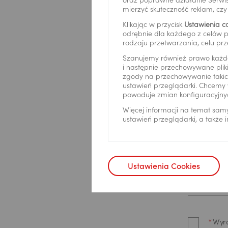
oraz poprawne działanie Serwis
Pora kontak
mierzyć skuteczność reklam, cz
Klikając w przycisk
Ustawienia c
odrębnie dla każdego z celów p
rodzaju przetwarzania, celu prz
Szanujemy również prawo każd
Telefon
*
i następnie przechowywane pliki
zgody na przechowywanie takich
ustawień przeglądarki. Chcemy 
powoduje zmian konfiguracyjny
Więcej informacji na temat sam
E-mail
*
ustawień przeglądarki, a także
*
Potw
przet
Ustawienia Cookies
Bank P
równi
poprz
pisemn
danyc
*
Wyra
skont