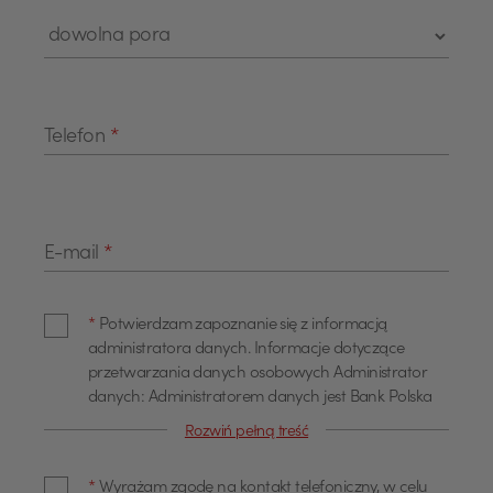
Telefon
*
E-mail
*
*
Potwierdzam zapoznanie się z informacją
administratora danych. Informacje dotyczące
przetwarzania danych osobowych Administrator
danych: Administratorem danych jest Bank Polska
Kasa Opieki Spółka Akcyjna z siedzibą w Warszawie,
Rozwiń pełną treść
przy ul. Żubra 1 (dalej również jako "Bank"). Dane
kontaktowe Z administratorem można się
*
Wyrażam zgodę na kontakt telefoniczny, w celu