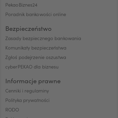
przez Bank w rozmowach telefonicznych informacji
PekaoBiznes24
CNY
o charakterze marketingowym oraz używania
Poradnik bankowości online
przez Bank automatycznych systemów
wywołujących w celu marketingu bezpośredniego.
Na podstawie niniejszej zgody mogą być
Bezpieczeństwo
przetwarzane przez Bank następujące rodzaje
Pana/Pani danych osobowych: identyfikacyjne,
Zasady bezpiecznego bankowania
teleadresowe, dotyczące sytuacji ekonomicznej,
Komunikaty bezpieczeństwa
poziomu wykształcenia oraz posiadanych
produktów finansowych. Niniejszą zgodę składam
Zgłoś podejrzenie oszustwa
dobrowolnie i oświadczam, że zostałem/am/
cyberPEKAO dla biznesu
poinformowany/a/ o prawie do jej wycofania w
dowolnym momencie. Przyjmuję do wiadomości, że
wycofanie zgody nie wpływa na zgodność z
Informacje prawne
prawem przetwarzania, którego dokonano na
podstawie zgody przed jej wycofaniem.
Cenniki i regulaminy
Polityka prywatności
RODO