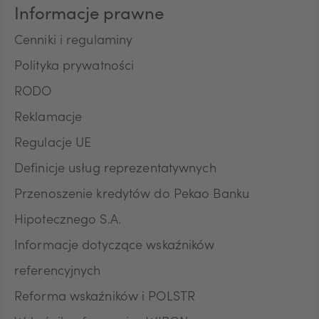
wycofanie zgody nie wpływa na zgodność z
Informacje prawne
prawem przetwarzania, którego dokonano na
podstawie zgody przed jej wycofaniem.
Cenniki i regulaminy
Polityka prywatności
RODO
Reklamacje
Regulacje UE
Definicje usług reprezentatywnych
Przenoszenie kredytów do Pekao Banku
Hipotecznego S.A.
Informacje dotyczące wskaźników
referencyjnych
Reforma wskaźników i POLSTR