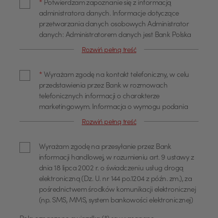
*
Potwierdzam zapoznanie się z informacją
administratora danych. Informacje dotyczące
przetwarzania danych osobowych Administrator
danych: Administratorem danych jest Bank Polska
Kasa Opieki Spółka Akcyjna z siedzibą w Warszawie,
Rozwiń pełną treść
przy ul. Żubra 1 (dalej również jako "Bank"). Dane
kontaktowe Z administratorem można się
*
Wyrażam zgodę na kontakt telefoniczny, w celu
skontaktować poprzez adres email
przedstawienia przez Bank w rozmowach
info@pekao.com.pl, telefonicznie pod numerem 519
telefonicznych informacji o charakterze
222 222 lub pisemnie: Bank Pekao SA - Centrala, ul.
marketingowym. Informacja o wymogu podania
Żubra 1, 01-066 Warszawa. U administratora
danych Podanie danych osobowych dla celów
danych osobowych wyznaczony jest Inspektor
Rozwiń pełną treść
marketingowych jest dobrowolne. Wyrażam zgodę
Ochrony Danych, z którym można się skontaktować
na przetwarzanie moich danych osobowych, w tym
poprzez adres email: IOD@pekao.com.pl lub
Wyrażam zgodę na przesyłanie przez Bank
profilowanie dla określania preferencji lub potrzeb
pisemnie: Bank Pekao SA - Centrala, ul. Żubra 1, 01-
informacji handlowej, w rozumieniu art. 9 ustawy z
w zakresie produktów lub usług oraz
066 Warszawa. Z Inspektorem Ochrony Danych
dnia 18 lipca 2002 r. o świadczeniu usług drogą
przedstawienia odpowiedniej oferty, przez Bank
można się kontaktować we wszystkich sprawach
elektroniczną (Dz. U. nr 144 po.1204 z późn. zm.), za
Polska Kasa Opieki Spółka Akcyjna z siedzibą w
dotyczących przetwarzania danych osobowych.
pośrednictwem środków komunikacji elektronicznej
Warszawie, ul. Żubra 1 ("Bank"), jako administratora,
Cele przetwarzania oraz podstawa prawna
(np. SMS, MMS, system bankowości elektronicznej)
w celu marketingu bezpośredniego produktów lub
przetwarzania Pani/Pana dane będą
usług Banku oraz na kontakt telefoniczny, w celu
przetwarzane w celu: marketingu produktów i