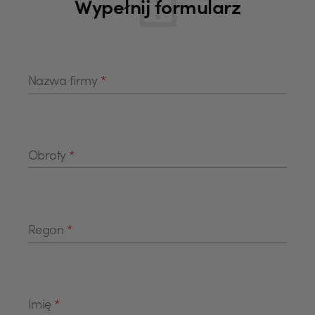
Wypełnij formularz
Nazwa firmy
*
Obroty
*
Regon
*
Imię
*