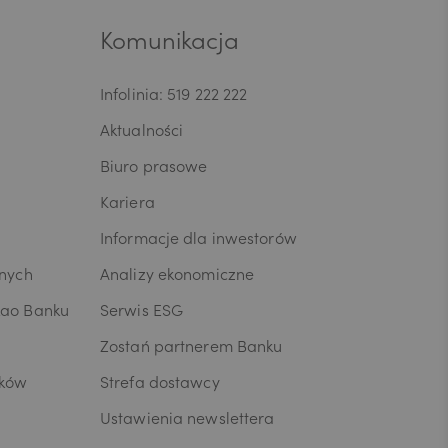
ni/Pana dane
ia umowy lub
Komunikacja
przenoszenia
osobowych,
Infolinia: 519 222 222
dczytu
anych W celu
Aktualności
anych lub z
ia skargi
Biuro prasowe
zesa Urzędu
Kariera
ja o
ych jest
Informacje dla inwestorów
 tym
usług oraz
wnych
Analizy ekonomiczne
yjna z
kao Banku
Serwis ESG
ingu
celu
Zostań partnerem Banku
terze
łujących w
ików
Strefa dostawcy
rzetwarzane
Ustawienia newslettera
ne,