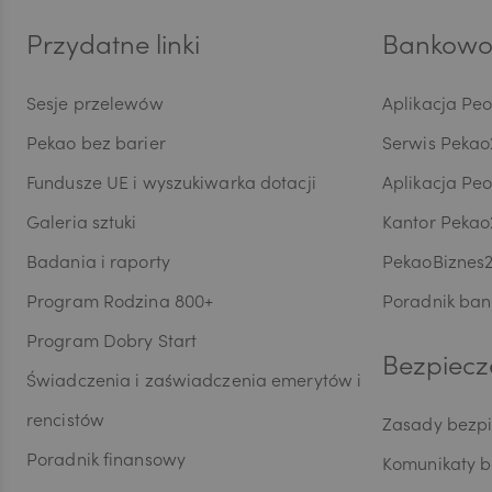
dokon
AED
są pr
Przydatne linki
Bankowoś
przet
danyc
Sesje przelewów
Aplikacja Pe
w ust
AUD
maszy
Pekao bez barier
Serwis Pekao
skorzy
Inspe
Fundusze UE i wyszukiwarka dotacji
Aplikacja Pe
do or
CAD
Galeria sztuki
Kantor Pekao
Ochro
wymog
Badania i raporty
PekaoBiznes
dobro
profil
Program Rodzina 800+
Poradnik ban
HUF
przeds
Program Dobry Start
siedzi
Bezpiecz
bezpo
Świadczenia i zaświadczenia emerytów i
JPY
przed
rencistów
marke
Zasady bezp
celu 
Poradnik finansowy
Komunikaty 
przez
CZK