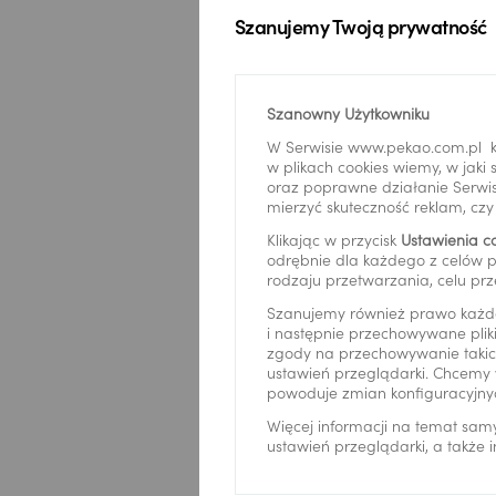
Szanujemy Twoją prywatność
Regon
*
Szanowny Użytkowniku
W Serwisie www.pekao.com.pl k
Imię
*
w plikach cookies wiemy, w jak
oraz poprawne działanie Serwis
mierzyć skuteczność reklam, cz
Klikając w przycisk
Ustawienia c
odrębnie dla każdego z celów p
Nazwisko
rodzaju przetwarzania, celu prz
Szanujemy również prawo każd
i następnie przechowywane pliki
zgody na przechowywanie takich
ustawień przeglądarki. Chcemy 
Pora kontak
powoduje zmian konfiguracyjny
Więcej informacji na temat sam
ustawień przeglądarki, a także