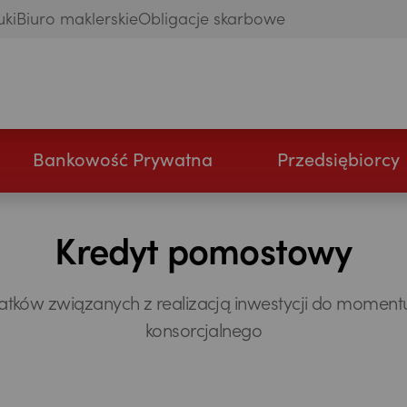
uki
Biuro maklerskie
Obligacje skarbowe
Bankowość Prywatna
Przedsiębiorcy
Kredyt pomostowy
ków związanych z realizacją inwestycji do momentu 
konsorcjalnego