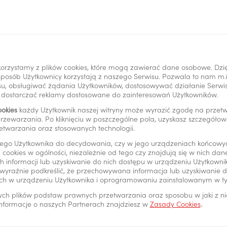
orzystamy z plików cookies, które mogą zawierać dane osobowe. Dzi
i sposób Użytkownicy korzystają z naszego Serwisu. Pozwala to nam m
u, obsługiwać żądania Użytkowników, dostosowywać działanie Serwisu
y dostarczać reklamy dostosowane do zainteresowań Użytkowników.
ookies
każdy Użytkownik naszej witryny może wyrazić zgodę na prze
rzewarzania. Po kliknięciu w poszczególne pola, uzyskasz szczegóło
*
etwarzania oraz stosowanych technologii.
ego Użytkownika do decydowania, czy w jego urządzeniach końcowy
 cookies w ogólności, niezależnie od tego czy znajdują się w nich da
 informacji lub uzyskiwanie do nich dostępu w urządzeniu Użytkown
wyraźnie podkreślić, że przechowywana informacja lub uzyskiwanie do
tu
ch w urządzeniu Użytkownika i oprogramowaniu zainstalowanym w t
ych plików podstaw prawnych przetwarzania oraz sposobu w jaki z n
 informacje o naszych Partnerach znajdziesz w
Zasady Cookies
.