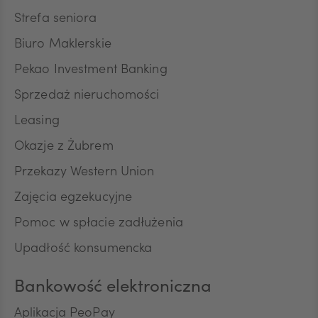
NOK
Strefa seniora
Biuro Maklerskie
SEK
Pekao Investment Banking
Sprzedaż nieruchomości
RON
Leasing
Okazje z Żubrem
Przekazy Western Union
TRY
Zajęcia egzekucyjne
Pomoc w spłacie zadłużenia
ILS
Upadłość konsumencka
Bankowość elektroniczna
MXN
Aplikacja PeoPay