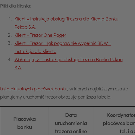
Pliki dla klienta:
Klient – Instrukcja obsługi Trezora dla Klienta Banku
Pekao S.A.
Klient – Trezor One Pager
Klient – Trezor – Jak poprawnie wypełnić BDW –
Instrukcja dla Klienta
Wpłacający – Instrukcja obsługi Trezora Banku Pekao
S.A.
Lista aktualnych placówek banku
, w których najbliższym czasie
planujemy uruchomić trezor obrazuje poniższa tabela:
Data
Koordynato
Placówka
uruchomienia
placówce bank
banku
trezora online
tel. i