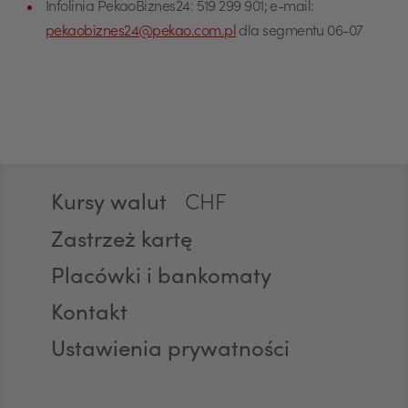
Infolinia PekaoBiznes24: 519 299 901; e-mail:
pekaobiznes24@pekao.com.pl
dla segmentu 06-07
EUR
GBP
Stopka
Kursy walut
CHF
Zastrzeż kartę
Placówki i bankomaty
AED
Kontakt
Ustawienia prywatności
AUD