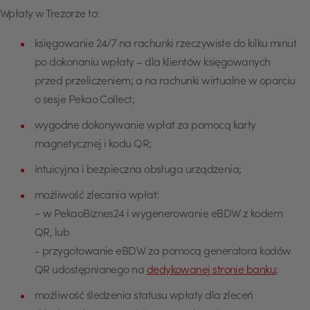
Wpłaty w Trezorze to:
księgowanie 24/7 na rachunki rzeczywiste do kilku minut
po dokonaniu wpłaty – dla klientów księgowanych
przed przeliczeniem; a na rachunki wirtualne w oparciu
o sesje Pekao Collect;
wygodne dokonywanie wpłat za pomocą karty
magnetycznej i kodu QR;
intuicyjna i bezpieczna obsługa urządzenia;
możliwość zlecania wpłat:
-
w PekaoBiznes24 i wygenerowanie eBDW z kodem
QR, lub
-
przygotowanie eBDW za pomocą generatora kodów
QR udostępnianego na
dedykowanej stronie banku
;
możliwość śledzenia statusu wpłaty dla zleceń