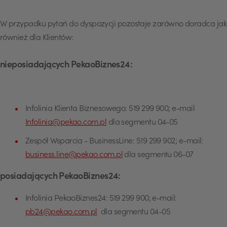
W przypadku pytań do dyspozycji pozostaje zarówno doradca jak
również dla Klientów:
nieposiadających PekaoBiznes24:
Infolinia Klienta Biznesowego: 519 299 900; e-mail
Infolinia@pekao.com.pl
dla segmentu 04-05
Zespół Wsparcia - BusinessLine: 519 299 902; e-mail:
business.line@pekao.com.pl
dla segmentu 06-07
posiadających PekaoBiznes24:
Infolinia PekaoBiznes24: 519 299 900; e-mail:
USD
pb24@pekao.com.pl
dla segmentu 04-05