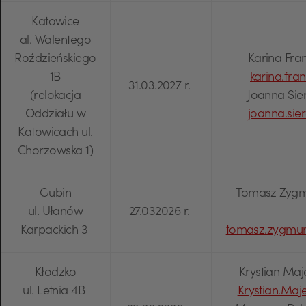
Katowice
al. Walentego
Roździeńskiego
Karina Fran
1B
karina.fr
31.03.2027 r.
(relokacja
Joanna Sier
Oddziału w
joanna.si
Katowicach ul.
Chorzowska 1)
Gubin
Tomasz Zygmu
ul. Ułanów
27.032026 r.
Karpackich 3
tomasz.zygmun
Kłodzko
Krystian Maje
ul. Letnia 4B
Krystian.Ma