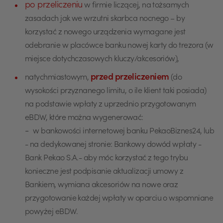
po przeliczeniu
w firmie liczącej, na tożsamych
zasadach jak we wrzutni skarbca nocnego – by
korzystać z nowego urządzenia wymagane jest
odebranie w placówce banku nowej karty do trezora (w
miejsce dotychczasowych kluczy/akcesoriów),
przed przeliczeniem
natychmiastowym,
(do
wysokości przyznanego limitu, o ile klient taki posiada)
na podstawie wpłaty z uprzednio przygotowanym
eBDW, które można wygenerować:
-
w bankowości internetowej banku PekaoBiznes24, lub
-
na dedykowanej stronie: Bankowy dowód wpłaty -
Bank Pekao S.A.- aby móc korzystać z tego trybu
konieczne jest podpisanie aktualizacji umowy z
Bankiem, wymiana akcesoriów na nowe oraz
przygotowanie każdej wpłaty w oparciu o wspomniane
powyżej eBDW.