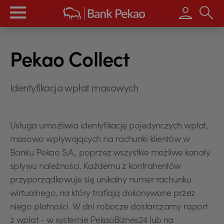
Wpisz s
Pekao Collect
Identyfikacja wpłat masowych
Usługa umożliwia identyfikację pojedynczych wpłat,
masowo wpływających na rachunki klientów w
Banku Pekao S.A., poprzez wszystkie możliwe kanały
spływu należności. Każdemu z kontrahentów
przyporządkowuje się unikalny numer rachunku
wirtualnego, na który trafiają dokonywane przez
niego płatności. W dni robocze dostarczamy raport
z wpłat - w systemie PekaoBiznes24 lub na