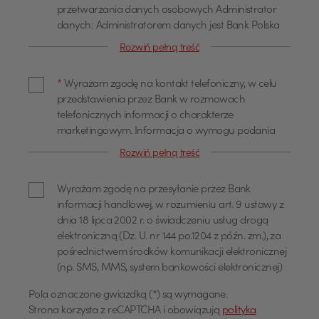
przetwarzania danych osobowych Administrator
danych: Administratorem danych jest Bank Polska
Kasa Opieki Spółka Akcyjna z siedzibą w Warszawie,
Rozwiń pełną treść
przy ul. Żubra 1 (dalej również jako "Bank"). Dane
kontaktowe Z administratorem można się
*
Wyrażam zgodę na kontakt telefoniczny, w celu
skontaktować poprzez adres email
przedstawienia przez Bank w rozmowach
info@pekao.com.pl, telefonicznie pod numerem 519
telefonicznych informacji o charakterze
222 222 lub pisemnie: Bank Pekao SA - Centrala, ul.
marketingowym. Informacja o wymogu podania
Żubra 1, 01-066 Warszawa. U administratora
danych Podanie danych osobowych dla celów
danych osobowych wyznaczony jest Inspektor
Rozwiń pełną treść
marketingowych jest dobrowolne. Wyrażam zgodę
Ochrony Danych, z którym można się skontaktować
na przetwarzanie moich danych osobowych, w tym
poprzez adres email: IOD@pekao.com.pl lub
Wyrażam zgodę na przesyłanie przez Bank
profilowanie dla określania preferencji lub potrzeb
pisemnie: Bank Pekao SA - Centrala, ul. Żubra 1, 01-
informacji handlowej, w rozumieniu art. 9 ustawy z
w zakresie produktów lub usług oraz
066 Warszawa. Z Inspektorem Ochrony Danych
dnia 18 lipca 2002 r. o świadczeniu usług drogą
przedstawienia odpowiedniej oferty, przez Bank
można się kontaktować we wszystkich sprawach
elektroniczną (Dz. U. nr 144 po.1204 z późn. zm.), za
Polska Kasa Opieki Spółka Akcyjna z siedzibą w
dotyczących przetwarzania danych osobowych.
pośrednictwem środków komunikacji elektronicznej
Warszawie, ul. Żubra 1 ("Bank"), jako administratora,
Cele przetwarzania oraz podstawa prawna
(np. SMS, MMS, system bankowości elektronicznej)
w celu marketingu bezpośredniego produktów lub
przetwarzania Pani/Pana dane będą
usług Banku oraz na kontakt telefoniczny, w celu
przetwarzane w celu: marketingu produktów i
Pola oznaczone gwiazdką (*) są wymagane.
USD
przedstawiania przez Bank w rozmowach
usług Banku, w tym w celach analitycznych i
Strona korzysta z reCAPTCHA i obowiązują
polityka