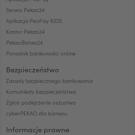
Aplikacja PeoPay
produktów lub usług oraz przedstawienia
odpowiedniej oferty, przez Bank Polska Kasa Opieki
Serwis Pekao24
Spółka Akcyjna z siedzibą w Warszawie, ul. Żubra 1
ZAR
Aplikacja PeoPay KIDS
("Bank"), jako administratora, w celu marketingu
bezpośredniego produktów lub usług Banku oraz
Kantor Pekao24
na kontakt telefoniczny, w celu przedstawiania
przez Bank w rozmowach telefonicznych informacji
PekaoBiznes24
CNY
o charakterze marketingowym oraz używania
Poradnik bankowości online
przez Bank automatycznych systemów
wywołujących w celu marketingu bezpośredniego.
Na podstawie niniejszej zgody mogą być
Bezpieczeństwo
przetwarzane przez Bank następujące rodzaje
Pana/Pani danych osobowych: identyfikacyjne,
Zasady bezpiecznego bankowania
teleadresowe, dotyczące sytuacji ekonomicznej,
Komunikaty bezpieczeństwa
poziomu wykształcenia oraz posiadanych
produktów finansowych. Niniejszą zgodę składam
Zgłoś podejrzenie oszustwa
dobrowolnie i oświadczam, że zostałem/am/
cyberPEKAO dla biznesu
poinformowany/a/ o prawie do jej wycofania w
dowolnym momencie. Przyjmuję do wiadomości, że
wycofanie zgody nie wpływa na zgodność z
Informacje prawne
prawem przetwarzania, którego dokonano na