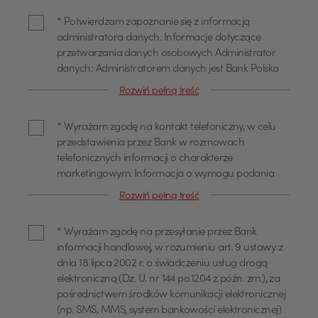
*
Potwierdzam zapoznanie się z informacją
administratora danych. Informacje dotyczące
przetwarzania danych osobowych Administrator
danych: Administratorem danych jest Bank Polska
Kasa Opieki Spółka Akcyjna z siedzibą w Warszawie,
Rozwiń pełną treść
przy ul. Żubra 1 (dalej również jako "Bank"). Dane
kontaktowe Z administratorem można się
*
Wyrażam zgodę na kontakt telefoniczny, w celu
skontaktować poprzez adres email
przedstawienia przez Bank w rozmowach
info@pekao.com.pl, telefonicznie pod numerem 519
telefonicznych informacji o charakterze
222 222 lub pisemnie: Bank Pekao SA - Centrala, ul.
marketingowym. Informacja o wymogu podania
Żubra 1, 01-066 Warszawa. U administratora
danych Podanie danych osobowych dla celów
danych osobowych wyznaczony jest Inspektor
Rozwiń pełną treść
marketingowych jest dobrowolne. Wyrażam zgodę
Ochrony Danych, z którym można się skontaktować
na przetwarzanie moich danych osobowych, w tym
poprzez adres email: IOD@pekao.com.pl lub
*
Wyrażam zgodę na przesyłanie przez Bank
profilowanie dla określania preferencji lub potrzeb
pisemnie: Bank Pekao SA - Centrala, ul. Żubra 1, 01-
informacji handlowej, w rozumieniu art. 9 ustawy z
w zakresie produktów lub usług oraz
066 Warszawa. Z Inspektorem Ochrony Danych
dnia 18 lipca 2002 r. o świadczeniu usług drogą
przedstawienia odpowiedniej oferty, przez Bank
można się kontaktować we wszystkich sprawach
elektroniczną (Dz. U. nr 144 po.1204 z późn. zm.), za
Polska Kasa Opieki Spółka Akcyjna z siedzibą w
dotyczących przetwarzania danych osobowych.
pośrednictwem środków komunikacji elektronicznej
Warszawie, ul. Żubra 1 ("Bank"), jako administratora,
Cele przetwarzania oraz podstawa prawna
(np. SMS, MMS, system bankowości elektronicznej)
w celu marketingu bezpośredniego produktów lub