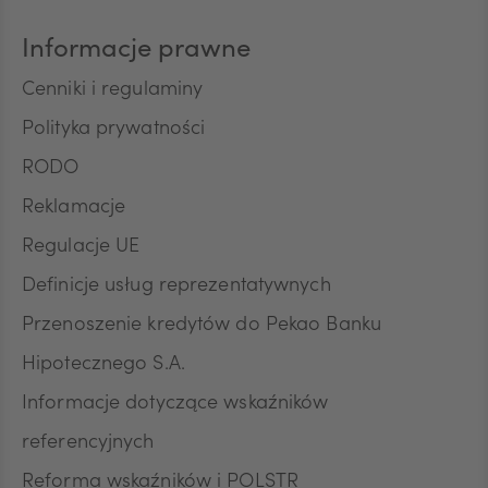
dowolnym momencie. Przyjmuję do wiadomości, że
wycofanie zgody nie wpływa na zgodność z
Informacje prawne
prawem przetwarzania, którego dokonano na
podstawie zgody przed jej wycofaniem.
Cenniki i regulaminy
Polityka prywatności
RODO
Reklamacje
Regulacje UE
Definicje usług reprezentatywnych
Przenoszenie kredytów do Pekao Banku
Hipotecznego S.A.
Informacje dotyczące wskaźników
referencyjnych
Reforma wskaźników i POLSTR