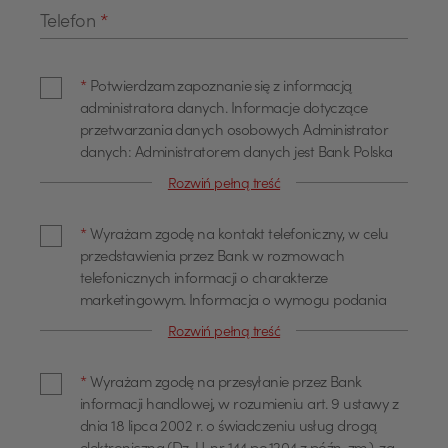
Telefon
*
*
Potwierdzam zapoznanie się z informacją
administratora danych. Informacje dotyczące
przetwarzania danych osobowych Administrator
danych: Administratorem danych jest Bank Polska
Kasa Opieki Spółka Akcyjna z siedzibą w Warszawie,
Rozwiń pełną treść
przy ul. Żubra 1 (dalej również jako "Bank"). Dane
kontaktowe Z administratorem można się
*
Wyrażam zgodę na kontakt telefoniczny, w celu
skontaktować poprzez adres email
przedstawienia przez Bank w rozmowach
info@pekao.com.pl, telefonicznie pod numerem 519
telefonicznych informacji o charakterze
222 222 lub pisemnie: Bank Pekao SA - Centrala, ul.
marketingowym. Informacja o wymogu podania
Żubra 1, 01-066 Warszawa. U administratora
danych Podanie danych osobowych dla celów
danych osobowych wyznaczony jest Inspektor
Rozwiń pełną treść
marketingowych jest dobrowolne. Wyrażam zgodę
Ochrony Danych, z którym można się skontaktować
na przetwarzanie moich danych osobowych, w tym
poprzez adres email: IOD@pekao.com.pl lub
*
Wyrażam zgodę na przesyłanie przez Bank
profilowanie dla określania preferencji lub potrzeb
pisemnie: Bank Pekao SA - Centrala, ul. Żubra 1, 01-
informacji handlowej, w rozumieniu art. 9 ustawy z
w zakresie produktów lub usług oraz
066 Warszawa. Z Inspektorem Ochrony Danych
dnia 18 lipca 2002 r. o świadczeniu usług drogą
przedstawienia odpowiedniej oferty, przez Bank
można się kontaktować we wszystkich sprawach