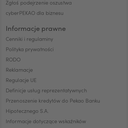
produktów finansowych. Niniejszą zgodę składam
Zgłoś podejrzenie oszustwa
dobrowolnie i oświadczam, że zostałem/am/
cyberPEKAO dla biznesu
poinformowany/a/ o prawie do jej wycofania w
dowolnym momencie. Przyjmuję do wiadomości, że
wycofanie zgody nie wpływa na zgodność z
Informacje prawne
prawem przetwarzania, którego dokonano na
podstawie zgody przed jej wycofaniem.
Cenniki i regulaminy
Polityka prywatności
RODO
Reklamacje
Regulacje UE
Definicje usług reprezentatywnych
Przenoszenie kredytów do Pekao Banku
Hipotecznego S.A.
Informacje dotyczące wskaźników