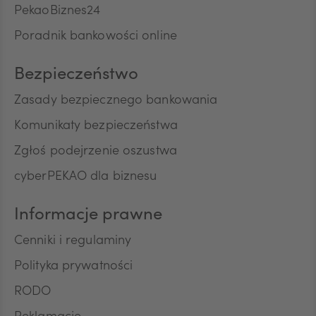
przez Bank w rozmowach telefonicznych informacji
PekaoBiznes24
CNY
o charakterze marketingowym oraz używania
Poradnik bankowości online
przez Bank automatycznych systemów
wywołujących w celu marketingu bezpośredniego.
Na podstawie niniejszej zgody mogą być
Bezpieczeństwo
przetwarzane przez Bank następujące rodzaje
Pana/Pani danych osobowych: identyfikacyjne,
Zasady bezpiecznego bankowania
teleadresowe, dotyczące sytuacji ekonomicznej,
Komunikaty bezpieczeństwa
poziomu wykształcenia oraz posiadanych
produktów finansowych. Niniejszą zgodę składam
Zgłoś podejrzenie oszustwa
dobrowolnie i oświadczam, że zostałem/am/
cyberPEKAO dla biznesu
poinformowany/a/ o prawie do jej wycofania w
dowolnym momencie. Przyjmuję do wiadomości, że
wycofanie zgody nie wpływa na zgodność z
Informacje prawne
prawem przetwarzania, którego dokonano na
podstawie zgody przed jej wycofaniem.
Cenniki i regulaminy
Polityka prywatności
RODO