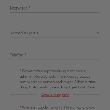
Nazwisko
*
Telefon
*
*
Potwierdzam zapoznanie się z informacją
administratora danych. Informacje dotyczące
przetwarzania danych osobowych Administrator
danych: Administratorem danych jest Bank Polska
Kasa Opieki Spółka Akcyjna z siedzibą w Warszawie,
Rozwiń pełną treść
przy ul. Żubra 1 (dalej również jako "Bank"). Dane
kontaktowe Z administratorem można się
*
Wyrażam zgodę na kontakt telefoniczny, w celu
skontaktować poprzez adres email