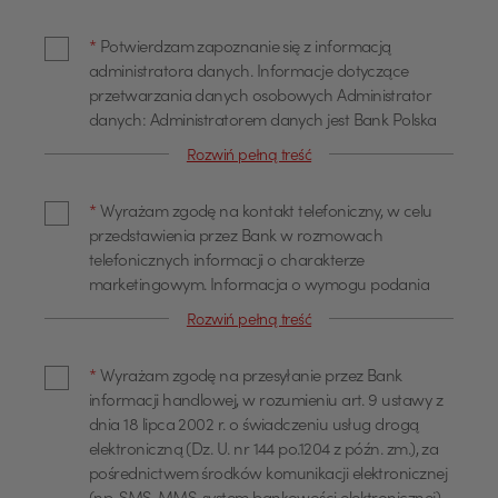
*
Potwierdzam zapoznanie się z informacją
administratora danych. Informacje dotyczące
przetwarzania danych osobowych Administrator
danych: Administratorem danych jest Bank Polska
Kasa Opieki Spółka Akcyjna z siedzibą w Warszawie,
Rozwiń pełną treść
przy ul. Żubra 1 (dalej również jako "Bank"). Dane
kontaktowe Z administratorem można się
*
Wyrażam zgodę na kontakt telefoniczny, w celu
skontaktować poprzez adres email
przedstawienia przez Bank w rozmowach
info@pekao.com.pl, telefonicznie pod numerem 519
telefonicznych informacji o charakterze
222 222 lub pisemnie: Bank Pekao SA - Centrala, ul.
marketingowym. Informacja o wymogu podania
Żubra 1, 01-066 Warszawa. U administratora
danych Podanie danych osobowych dla celów
danych osobowych wyznaczony jest Inspektor
Rozwiń pełną treść
marketingowych jest dobrowolne. Wyrażam zgodę
Ochrony Danych, z którym można się skontaktować
na przetwarzanie moich danych osobowych, w tym
poprzez adres email: IOD@pekao.com.pl lub
*
Wyrażam zgodę na przesyłanie przez Bank
profilowanie dla określania preferencji lub potrzeb
pisemnie: Bank Pekao SA - Centrala, ul. Żubra 1, 01-
informacji handlowej, w rozumieniu art. 9 ustawy z
w zakresie produktów lub usług oraz
066 Warszawa. Z Inspektorem Ochrony Danych
dnia 18 lipca 2002 r. o świadczeniu usług drogą
przedstawienia odpowiedniej oferty, przez Bank
można się kontaktować we wszystkich sprawach
elektroniczną (Dz. U. nr 144 po.1204 z późn. zm.), za
Polska Kasa Opieki Spółka Akcyjna z siedzibą w
dotyczących przetwarzania danych osobowych.
pośrednictwem środków komunikacji elektronicznej
Warszawie, ul. Żubra 1 ("Bank"), jako administratora,
Cele przetwarzania oraz podstawa prawna