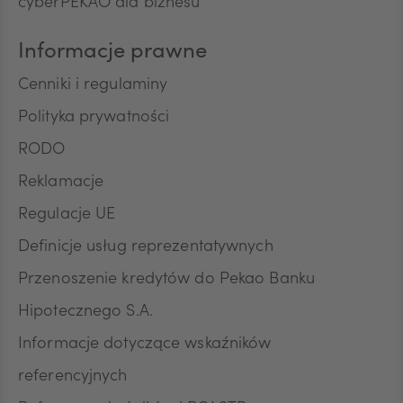
cyberPEKAO dla biznesu
poinformowany/a/ o prawie do jej wycofania w
dowolnym momencie. Przyjmuję do wiadomości, że
wycofanie zgody nie wpływa na zgodność z
Informacje prawne
prawem przetwarzania, którego dokonano na
podstawie zgody przed jej wycofaniem.
Cenniki i regulaminy
Polityka prywatności
RODO
Reklamacje
Regulacje UE
Definicje usług reprezentatywnych
Przenoszenie kredytów do Pekao Banku
Hipotecznego S.A.
Informacje dotyczące wskaźników
referencyjnych