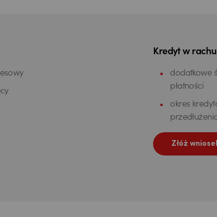
Kredyt w rach
nesowy
dodatkowe ś
płatności
ęcy
okres kredyt
przedłużenia
Złóż wnios