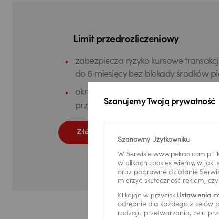
Limit przedrozliczeniowy
zabezpiecza ryzyko kursowe transakcj
do 6 miesięcy bez blokady środków pi
okres dostępności limitu 12 miesięcy z
Szanujemy Twoją prywatność
przedłużenia
Złóż wniosek
Szanowny Użytkowniku
W Serwisie www.pekao.com.pl k
w plikach cookies wiemy, w jak
oraz poprawne działanie Serwis
mierzyć skuteczność reklam, cz
Klikając w przycisk
Ustawienia c
odrębnie dla każdego z celów p
rodzaju przetwarzania, celu prz