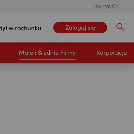
Kontakt
EN
Zaloguj się
dyt w rachunku
Wpisz szu
Otwórz konto
Małe i Średnie Firmy
Korporacje
e