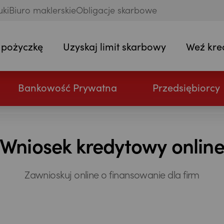
uki
Biuro maklerskie
Obligacje skarbowe
 pożyczkę
Uzyskaj limit skarbowy
Weź kre
Bankowość Prywatna
Przedsiębiorcy
Wniosek kredytowy onlin
Zawnioskuj online o finansowanie dla firm