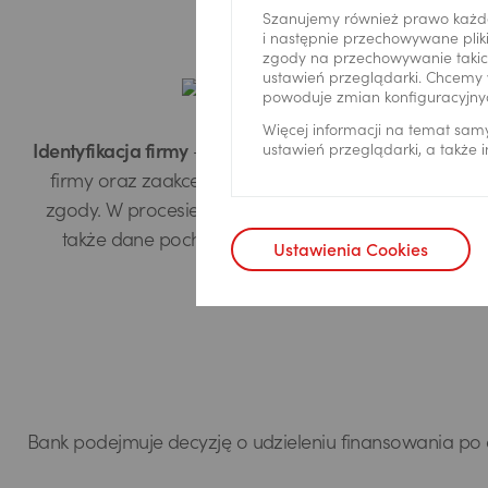
Wniosek
Szanujemy również prawo każd
i następnie przechowywane pliki
zgody na przechowywanie takich
ustawień przeglądarki. Chcemy 
powoduje zmian konfiguracyjny
Więcej informacji na temat sam
ustawień przeglądarki, a także
Identyfikacja firmy
– wprowadź dane
Dane fi
firmy oraz zaakceptuj wymagane
finan
zgody. W procesie wykorzystujemy
fina
także dane pochodzące z KRS.
zob
Ustawienia Cookies
Bank podejmuje decyzję o udzieleniu finansowania po d