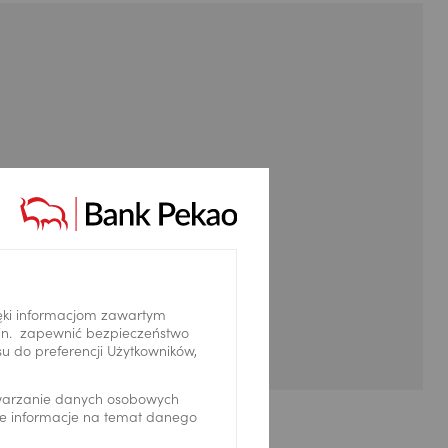
ęki informacjom zawartym
.in. zapewnić bezpieczeństwo
 do preferencji Użytkowników,
twarzanie danych osobowych
we informacje na temat danego