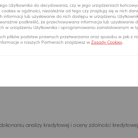
 kredytowy online to kilka prostyc
ego Użytkownika do decydowania, czy w jego urządzeniach końcowy
 cookies w ogólności, niezależnie od tego czy znajdują się w nich da
 informacji lub uzyskiwanie do nich dostępu w urządzeniu Użytkown
wyraźnie podkreślić, że przechowywana informacja lub uzyskiwanie do
ch w urządzeniu Użytkownika i oprogramowaniu zainstalowanym w t
ych plików podstaw prawnych przetwarzania oraz sposobu w jaki z n
 informacje o naszych Partnerach znajdziesz w
Zasady Cookies
.
nansowe
– uzupełnij dane
Symulacja pożyczki
– dost
sowe ze sprawozdania
okres kredytowania na 
nsowego oraz dane o
przygotowanej szacunkowe
owiązaniach firmy.
pożyczki.
okonaniu analizy kredytowej i oceny zdolności kredytowej