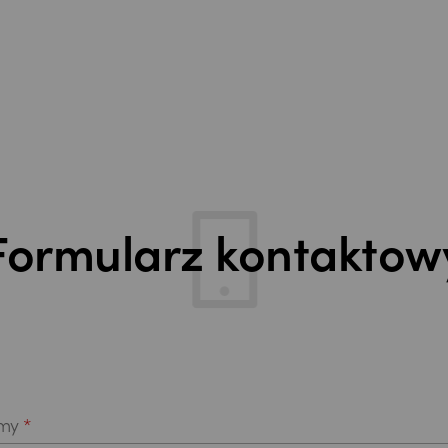
Formularz kontaktow
rmy
*