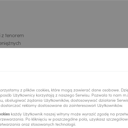
i z tenorem
eniężnych
 możliwością
orzystamy z plików cookies, które mogą zawierać dane osobowe. Dzi
i sposób Użytkownicy korzystają z naszego Serwisu. Pozwala to nam m
u, obsługiwać żądania Użytkowników, dostosowywać działanie Serwisu
y dostarczać reklamy dostosowane do zainteresowań Użytkowników.
ookies
każdy Użytkownik naszej witryny może wyrazić zgodę na prze
rzewarzania. Po kliknięciu w poszczególne pola, uzyskasz szczegóło
etwarzania oraz stosowanych technologii.