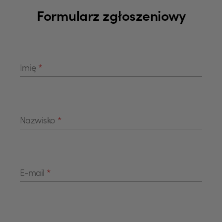
Formularz zgłoszeniowy
Imię
*
Nazwisko
*
E-mail
*