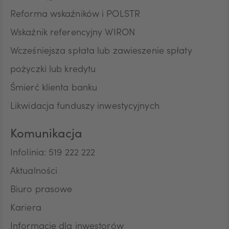
z Inspektorem Ochrony Danych. Dane kontaktowe
Reforma wskaźników i POLSTR
wskazane są wyżej.
Wskaźnik referencyjny WIRON
Przysługuje Pani/Panu również prawo wniesienia
skargi do organu nadzorczego zajmującego się
Wcześniejsza spłata lub zawieszenie spłaty
ochroną danych osobowych tj. Prezesa Urzędu
Ochrony Danych Osobowych.
pożyczki lub kredytu
Śmierć klienta banku
Informacja o wymogu podania danych
Podanie danych osobowych jest dobrowolne,
Likwidacja funduszy inwestycyjnych
jednak niezbędne do pobrania Kompendium wiedzy
o ESG.
Komunikacja
Infolinia: 519 222 222
Aktualności
Biuro prasowe
Kariera
Informacje dla inwestorów