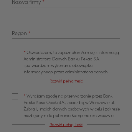
Nazwa firmy
*
Regon
*
*
Oświadczam, że zapoznałam/em się z Informacją
Administratora Danych Banku Pekao S.A.
i potwierdzam wykonanie obowiązku
informacyjnego przez administratora danych
zgodnie z Rozporządzeniem Parlamentu
Rozwiń pełną treść
Europejskiego i Rady (UE) 2016/679 z dnia 27
kwietnia 2016 r. w sprawie ochrony osób fizycznych
*
Wyrażam zgodę na przetwarzanie przez Bank
w związku z przetwarzaniem danych osobowych
Polska Kasa Opieki S.A., z siedzibą w Warszawie ul.
i w sprawie swobodnego przepływu takich danych
Żubra 1, moich danych osobowych w celu i zakresie
oraz uchylenia dyrektywy 95/46/WE.
niezbędnym do pobrania Kompendium wiedzy o
ESG.
Rozwiń pełną treść
Na podstawie powyższej zgody mogą być
Informacje dotyczące przetwarzania danych