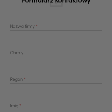
Formularz kontaktowy
Nazwa firmy
*
Obroty
Regon
*
Imię
*