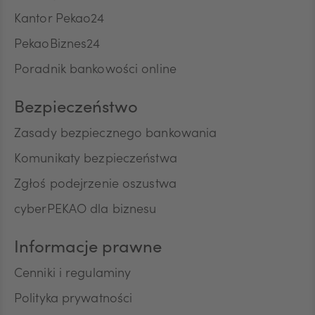
bezpośredniego produktów lub usług Banku oraz
Kantor Pekao24
na kontakt telefoniczny, w celu przedstawiania
przez Bank w rozmowach telefonicznych informacji
PekaoBiznes24
CNY
o charakterze marketingowym oraz używania
Poradnik bankowości online
przez Bank automatycznych systemów
wywołujących w celu marketingu bezpośredniego.
Na podstawie niniejszej zgody mogą być
Bezpieczeństwo
przetwarzane przez Bank następujące rodzaje
Pana/Pani danych osobowych: identyfikacyjne,
Zasady bezpiecznego bankowania
teleadresowe, dotyczące sytuacji ekonomicznej,
Komunikaty bezpieczeństwa
poziomu wykształcenia oraz posiadanych
produktów finansowych. Niniejszą zgodę składam
Zgłoś podejrzenie oszustwa
dobrowolnie i oświadczam, że zostałem/am/
cyberPEKAO dla biznesu
poinformowany/a/ o prawie do jej wycofania w
dowolnym momencie. Przyjmuję do wiadomości, że
wycofanie zgody nie wpływa na zgodność z
Informacje prawne
prawem przetwarzania, którego dokonano na
podstawie zgody przed jej wycofaniem.
Cenniki i regulaminy
Polityka prywatności