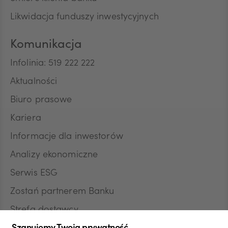
Likwidacja funduszy inwestycyjnych
Komunikacja
Infolinia: 519 222 222
Aktualności
Biuro prasowe
Kariera
Informacje dla inwestorów
Analizy ekonomiczne
Serwis ESG
Zostań partnerem Banku
Strefa dostawcy