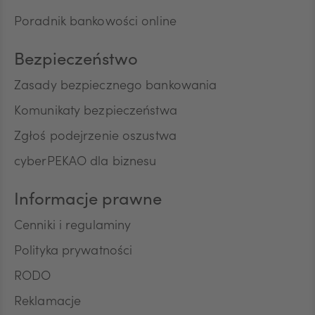
o charakterze marketingowym oraz używania
Poradnik bankowości online
przez Bank automatycznych systemów
wywołujących w celu marketingu bezpośredniego.
Na podstawie niniejszej zgody mogą być
Bezpieczeństwo
przetwarzane przez Bank następujące rodzaje
Pana/Pani danych osobowych: identyfikacyjne,
Zasady bezpiecznego bankowania
teleadresowe, dotyczące sytuacji ekonomicznej,
Komunikaty bezpieczeństwa
poziomu wykształcenia oraz posiadanych
produktów finansowych. Niniejszą zgodę składam
Zgłoś podejrzenie oszustwa
dobrowolnie i oświadczam, że zostałem/am/
cyberPEKAO dla biznesu
poinformowany/a/ o prawie do jej wycofania w
dowolnym momencie. Przyjmuję do wiadomości, że
wycofanie zgody nie wpływa na zgodność z
Informacje prawne
prawem przetwarzania, którego dokonano na
podstawie zgody przed jej wycofaniem.
Cenniki i regulaminy
Polityka prywatności
RODO
Reklamacje