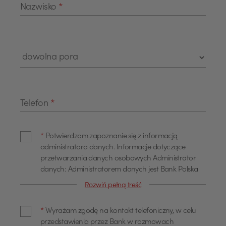
Nazwisko
*
Telefon
*
*
Potwierdzam zapoznanie się z informacją
administratora danych. Informacje dotyczące
przetwarzania danych osobowych Administrator
danych: Administratorem danych jest Bank Polska
Kasa Opieki Spółka Akcyjna z siedzibą w Warszawie,
Rozwiń pełną treść
przy ul. Żubra 1 (dalej również jako "Bank"). Dane
kontaktowe Z administratorem można się
*
Wyrażam zgodę na kontakt telefoniczny, w celu
skontaktować poprzez adres email
przedstawienia przez Bank w rozmowach
info@pekao.com.pl, telefonicznie pod numerem 519