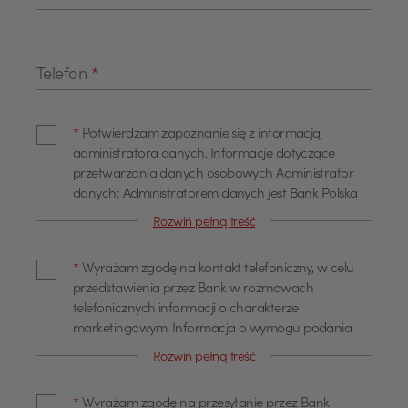
Telefon
*
*
Potwierdzam zapoznanie się z informacją
administratora danych. Informacje dotyczące
przetwarzania danych osobowych Administrator
danych: Administratorem danych jest Bank Polska
Kasa Opieki Spółka Akcyjna z siedzibą w Warszawie,
Rozwiń pełną treść
przy ul. Żubra 1 (dalej również jako "Bank"). Dane
kontaktowe Z administratorem można się
*
Wyrażam zgodę na kontakt telefoniczny, w celu
skontaktować poprzez adres email
przedstawienia przez Bank w rozmowach
info@pekao.com.pl, telefonicznie pod numerem 519
telefonicznych informacji o charakterze
222 222 lub pisemnie: Bank Pekao SA - Centrala, ul.
marketingowym. Informacja o wymogu podania
Żubra 1, 01-066 Warszawa. U administratora
danych Podanie danych osobowych dla celów
danych osobowych wyznaczony jest Inspektor
Rozwiń pełną treść
marketingowych jest dobrowolne. Wyrażam zgodę
Ochrony Danych, z którym można się skontaktować
na przetwarzanie moich danych osobowych, w tym
poprzez adres email: IOD@pekao.com.pl lub
*
Wyrażam zgodę na przesyłanie przez Bank