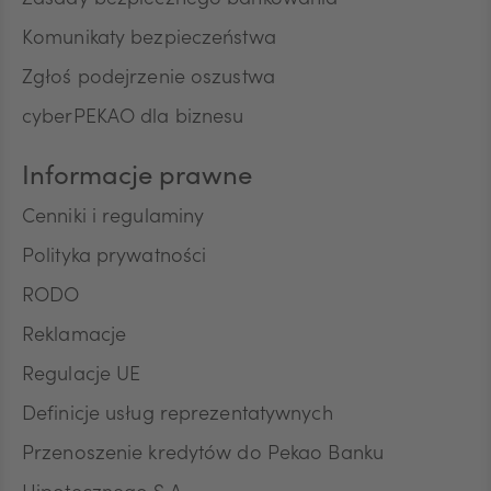
Zasady bezpiecznego bankowania
teleadresowe, dotyczące sytuacji ekonomicznej,
Komunikaty bezpieczeństwa
poziomu wykształcenia oraz posiadanych
produktów finansowych. Niniejszą zgodę składam
Zgłoś podejrzenie oszustwa
dobrowolnie i oświadczam, że zostałem/am/
cyberPEKAO dla biznesu
poinformowany/a/ o prawie do jej wycofania w
dowolnym momencie. Przyjmuję do wiadomości, że
wycofanie zgody nie wpływa na zgodność z
Informacje prawne
prawem przetwarzania, którego dokonano na
podstawie zgody przed jej wycofaniem.
Cenniki i regulaminy
Polityka prywatności
RODO
Reklamacje
Regulacje UE
Definicje usług reprezentatywnych
Przenoszenie kredytów do Pekao Banku