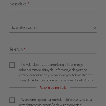
Nazwisko
*
Telefon
*
*
Potwierdzam zapoznanie się z informacją
administratora danych. Informacje dotyczące
przetwarzania danych osobowych Administrator
danych: Administratorem danych jest Bank Polska
Kasa Opieki Spółka Akcyjna z siedzibą w Warszawie,
Rozwiń pełną treść
przy ul. Żubra 1 (dalej również jako "Bank"). Dane
kontaktowe Z administratorem można się
*
Wyrażam zgodę na kontakt telefoniczny, w celu
skontaktować poprzez adres email
przedstawienia przez Bank w rozmowach