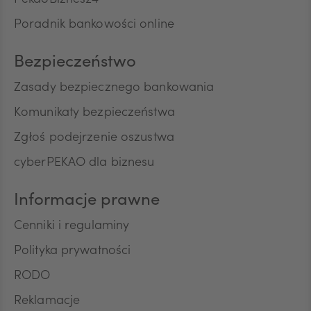
PekaoBiznes24
CNY
o charakterze marketingowym oraz używania
Poradnik bankowości online
przez Bank automatycznych systemów
wywołujących w celu marketingu bezpośredniego.
Na podstawie niniejszej zgody mogą być
Bezpieczeństwo
przetwarzane przez Bank następujące rodzaje
Pana/Pani danych osobowych: identyfikacyjne,
Zasady bezpiecznego bankowania
teleadresowe, dotyczące sytuacji ekonomicznej,
Komunikaty bezpieczeństwa
poziomu wykształcenia oraz posiadanych
produktów finansowych. Niniejszą zgodę składam
Zgłoś podejrzenie oszustwa
dobrowolnie i oświadczam, że zostałem/am/
cyberPEKAO dla biznesu
poinformowany/a/ o prawie do jej wycofania w
dowolnym momencie. Przyjmuję do wiadomości, że
wycofanie zgody nie wpływa na zgodność z
Informacje prawne
prawem przetwarzania, którego dokonano na
podstawie zgody przed jej wycofaniem.
Cenniki i regulaminy
Polityka prywatności
RODO
Reklamacje