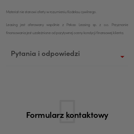
Materiał nie stanowi oferty w rozumieniu Kodeksu cywilnego.
Leasing jest oferowany wspólnie z Pekao Leasing sp. z o.o. Przyznanie
finansowania jest uzależnione od pozytywnej oceny kondycji finansowej klienta.
Pytania i odpowiedzi
Formularz kontaktowy