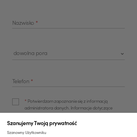
Nazwisko
*
Telefon
*
*
Potwierdzam zapoznanie się z informacją
administratora danych. Informacje dotyczące
przetwarzania danych osobowych Administrator
danych: Administratorem danych jest Bank Polska
Szanujemy Twoją prywatność
Kasa Opieki Spółka Akcyjna z siedzibą w Warszawie,
Rozwiń pełną treść
Szanowny Użytkowniku
przy ul. Żubra 1 (dalej również jako "Bank"). Dane