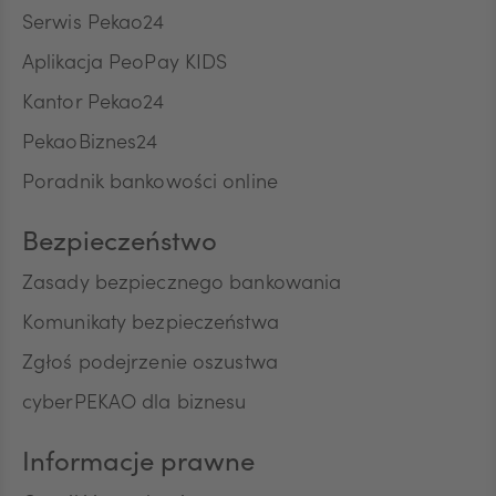
odpowiedniej oferty, przez Bank Polska Kasa Opieki
Serwis Pekao24
Spółka Akcyjna z siedzibą w Warszawie, ul. Żubra 1
ZAR
Aplikacja PeoPay KIDS
("Bank"), jako administratora, w celu marketingu
bezpośredniego produktów lub usług Banku oraz
Kantor Pekao24
na kontakt telefoniczny, w celu przedstawiania
przez Bank w rozmowach telefonicznych informacji
PekaoBiznes24
CNY
o charakterze marketingowym oraz używania
Poradnik bankowości online
przez Bank automatycznych systemów
wywołujących w celu marketingu bezpośredniego.
Na podstawie niniejszej zgody mogą być
Bezpieczeństwo
przetwarzane przez Bank następujące rodzaje
Pana/Pani danych osobowych: identyfikacyjne,
Zasady bezpiecznego bankowania
teleadresowe, dotyczące sytuacji ekonomicznej,
Komunikaty bezpieczeństwa
poziomu wykształcenia oraz posiadanych
produktów finansowych. Niniejszą zgodę składam
Zgłoś podejrzenie oszustwa
dobrowolnie i oświadczam, że zostałem/am/
cyberPEKAO dla biznesu
poinformowany/a/ o prawie do jej wycofania w
dowolnym momencie. Przyjmuję do wiadomości, że
wycofanie zgody nie wpływa na zgodność z
Informacje prawne
prawem przetwarzania, którego dokonano na