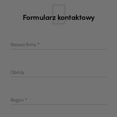
Formularz kontaktowy
Nazwa firmy
*
Obroty
Regon
*