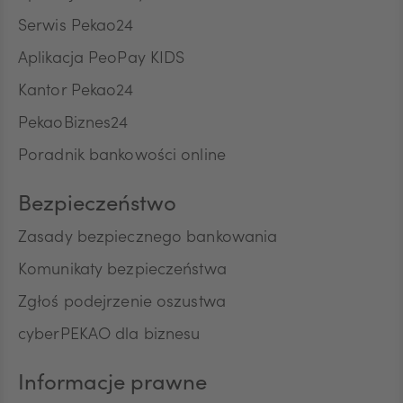
odpowiedniej oferty, przez Bank Polska Kasa Opieki
Serwis Pekao24
Spółka Akcyjna z siedzibą w Warszawie, ul. Żubra 1
ZAR
Aplikacja PeoPay KIDS
("Bank"), jako administratora, w celu marketingu
bezpośredniego produktów lub usług Banku oraz
Kantor Pekao24
na kontakt telefoniczny, w celu przedstawiania
przez Bank w rozmowach telefonicznych informacji
PekaoBiznes24
CNY
o charakterze marketingowym oraz używania
Poradnik bankowości online
przez Bank automatycznych systemów
wywołujących w celu marketingu bezpośredniego.
Na podstawie niniejszej zgody mogą być
Bezpieczeństwo
przetwarzane przez Bank następujące rodzaje
Pana/Pani danych osobowych: identyfikacyjne,
Zasady bezpiecznego bankowania
teleadresowe, dotyczące sytuacji ekonomicznej,
Komunikaty bezpieczeństwa
poziomu wykształcenia oraz posiadanych
produktów finansowych. Niniejszą zgodę składam
Zgłoś podejrzenie oszustwa
dobrowolnie i oświadczam, że zostałem/am/
cyberPEKAO dla biznesu
poinformowany/a/ o prawie do jej wycofania w
dowolnym momencie. Przyjmuję do wiadomości, że
wycofanie zgody nie wpływa na zgodność z
Informacje prawne
prawem przetwarzania, którego dokonano na