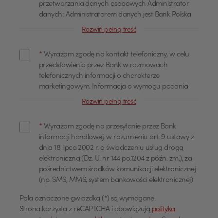
przetwarzania danych osobowych Administrator
danych: Administratorem danych jest Bank Polska
Kasa Opieki Spółka Akcyjna z siedzibą w Warszawie,
Rozwiń pełną treść
przy ul. Żubra 1 (dalej również jako "Bank"). Dane
kontaktowe Z administratorem można się
*
Wyrażam zgodę na kontakt telefoniczny, w celu
skontaktować poprzez adres email
przedstawienia przez Bank w rozmowach
info@pekao.com.pl, telefonicznie pod numerem 519
telefonicznych informacji o charakterze
222 222 lub pisemnie: Bank Pekao SA - Centrala, ul.
marketingowym. Informacja o wymogu podania
Żubra 1, 01-066 Warszawa. U administratora
danych Podanie danych osobowych dla celów
danych osobowych wyznaczony jest Inspektor
Rozwiń pełną treść
marketingowych jest dobrowolne. Wyrażam zgodę
Ochrony Danych, z którym można się skontaktować
na przetwarzanie moich danych osobowych, w tym
poprzez adres email: IOD@pekao.com.pl lub
*
Wyrażam zgodę na przesyłanie przez Bank
profilowanie dla określania preferencji lub potrzeb
pisemnie: Bank Pekao SA - Centrala, ul. Żubra 1, 01-
informacji handlowej, w rozumieniu art. 9 ustawy z
w zakresie produktów lub usług oraz
066 Warszawa. Z Inspektorem Ochrony Danych
dnia 18 lipca 2002 r. o świadczeniu usług drogą
przedstawienia odpowiedniej oferty, przez Bank
można się kontaktować we wszystkich sprawach
elektroniczną (Dz. U. nr 144 po.1204 z późn. zm.), za
Polska Kasa Opieki Spółka Akcyjna z siedzibą w
dotyczących przetwarzania danych osobowych.
pośrednictwem środków komunikacji elektronicznej
Warszawie, ul. Żubra 1 ("Bank"), jako administratora,
Cele przetwarzania oraz podstawa prawna
(np. SMS, MMS, system bankowości elektronicznej)
w celu marketingu bezpośredniego produktów lub
przetwarzania Pani/Pana dane będą
usług Banku oraz na kontakt telefoniczny, w celu
przetwarzane w celu: marketingu produktów i
Pola oznaczone gwiazdką (*) są wymagane.
USD
przedstawiania przez Bank w rozmowach
usług Banku, w tym w celach analitycznych i
Strona korzysta z reCAPTCHA i obowiązują
polityka
telefonicznych informacji o charakterze