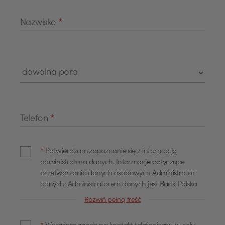
Nazwisko
*
Telefon
*
*
Potwierdzam zapoznanie się z informacją
administratora danych. Informacje dotyczące
przetwarzania danych osobowych Administrator
danych: Administratorem danych jest Bank Polska
Kasa Opieki Spółka Akcyjna z siedzibą w Warszawie,
Rozwiń pełną treść
przy ul. Żubra 1 (dalej również jako "Bank"). Dane
kontaktowe Z administratorem można się