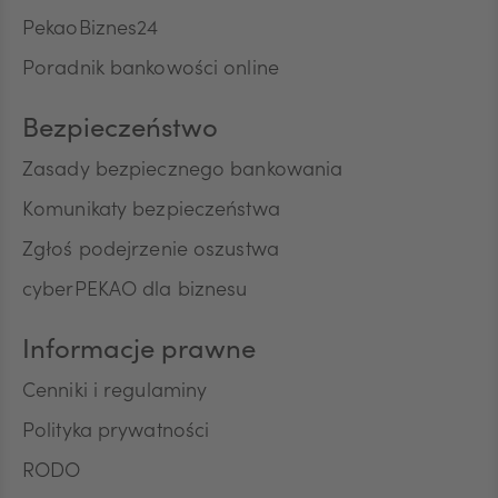
CNY
przez Bank w rozmowach telefonicznych informacji
PekaoBiznes24
o charakterze marketingowym oraz używania
Poradnik bankowości online
przez Bank automatycznych systemów
wywołujących w celu marketingu bezpośredniego.
Na podstawie niniejszej zgody mogą być
Bezpieczeństwo
przetwarzane przez Bank następujące rodzaje
Pana/Pani danych osobowych: identyfikacyjne,
Zasady bezpiecznego bankowania
teleadresowe, dotyczące sytuacji ekonomicznej,
Komunikaty bezpieczeństwa
poziomu wykształcenia oraz posiadanych
produktów finansowych. Niniejszą zgodę składam
Zgłoś podejrzenie oszustwa
dobrowolnie i oświadczam, że zostałem/am/
cyberPEKAO dla biznesu
poinformowany/a/ o prawie do jej wycofania w
dowolnym momencie. Przyjmuję do wiadomości, że
wycofanie zgody nie wpływa na zgodność z
Informacje prawne
prawem przetwarzania, którego dokonano na
podstawie zgody przed jej wycofaniem.
Cenniki i regulaminy
Polityka prywatności
RODO