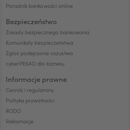
o charakterze marketingowym oraz używania
Poradnik bankowości online
przez Bank automatycznych systemów
wywołujących w celu marketingu bezpośredniego.
Na podstawie niniejszej zgody mogą być
Bezpieczeństwo
przetwarzane przez Bank następujące rodzaje
Pana/Pani danych osobowych: identyfikacyjne,
Zasady bezpiecznego bankowania
teleadresowe, dotyczące sytuacji ekonomicznej,
Komunikaty bezpieczeństwa
poziomu wykształcenia oraz posiadanych
produktów finansowych. Niniejszą zgodę składam
Zgłoś podejrzenie oszustwa
dobrowolnie i oświadczam, że zostałem/am/
cyberPEKAO dla biznesu
poinformowany/a/ o prawie do jej wycofania w
dowolnym momencie. Przyjmuję do wiadomości, że
wycofanie zgody nie wpływa na zgodność z
Informacje prawne
prawem przetwarzania, którego dokonano na
podstawie zgody przed jej wycofaniem.
Cenniki i regulaminy
Polityka prywatności
RODO
Reklamacje