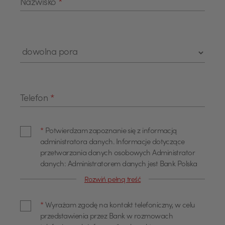
Nazwisko
*
Telefon
*
*
Potwierdzam zapoznanie się z informacją
administratora danych. Informacje dotyczące
przetwarzania danych osobowych Administrator
danych: Administratorem danych jest Bank Polska
Kasa Opieki Spółka Akcyjna z siedzibą w Warszawie,
Rozwiń pełną treść
przy ul. Żubra 1 (dalej również jako "Bank"). Dane
kontaktowe Z administratorem można się
*
Wyrażam zgodę na kontakt telefoniczny, w celu
skontaktować poprzez adres email
przedstawienia przez Bank w rozmowach
info@pekao.com.pl, telefonicznie pod numerem 519