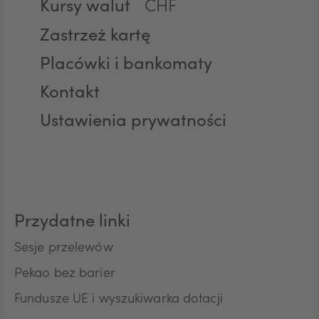
Kursy walut
CHF
Zastrzeż kartę
Placówki i bankomaty
AED
Kontakt
Ustawienia prywatności
AUD
CAD
Przydatne linki
HUF
Sesje przelewów
Pekao bez barier
Fundusze UE i wyszukiwarka dotacji
JPY