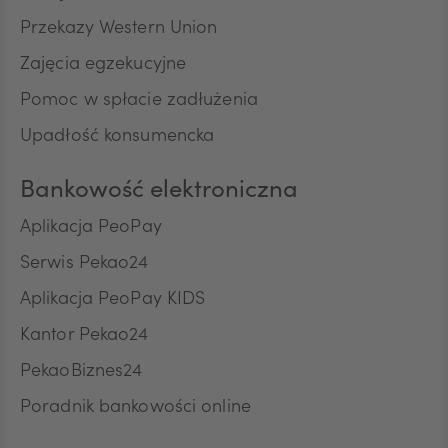
Przekazy Western Union
TRY
Zajęcia egzekucyjne
Pomoc w spłacie zadłużenia
ILS
Upadłość konsumencka
Bankowość elektroniczna
MXN
Aplikacja PeoPay
Serwis Pekao24
ZAR
Aplikacja PeoPay KIDS
Kantor Pekao24
PekaoBiznes24
CNY
Poradnik bankowości online