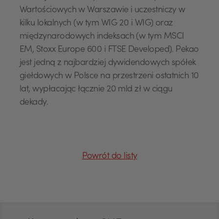
Wartościowych w Warszawie i uczestniczy w
kilku lokalnych (w tym WIG 20 i WIG) oraz
międzynarodowych indeksach (w tym MSCI
EM, Stoxx Europe 600 i FTSE Developed). Pekao
jest jedną z najbardziej dywidendowych spółek
giełdowych w Polsce na przestrzeni ostatnich 10
lat, wypłacając łącznie 20 mld zł w ciągu
USD
dekady.
EUR
Powrót do listy
GBP
Stopka