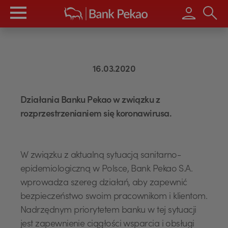
Wpisz s
16.03.2020
Działania Banku Pekao w związku z
rozprzestrzenianiem się koronawirusa.
W związku z aktualną sytuacją sanitarno-
epidemiologiczną w Polsce, Bank Pekao S.A.
wprowadza szereg działań, aby zapewnić
bezpieczeństwo swoim pracownikom i klientom.
Nadrzędnym priorytetem banku w tej sytuacji
jest zapewnienie ciągłości wsparcia i obsługi