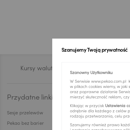
USD
EUR
Szanujemy Twoją prywatność
GBP
Stopka
Kursy walut
Zast
Szanowny Użytkowniku
CHF
W Serwisie www.pekao.com.pl k
w plikach cookies wiemy, w jak
oraz poprawne działanie Serwis
Przydatne linki
Bankowoś
mierzyć skuteczność reklam, cz
AED
Klikając w przycisk
Ustawienia c
odrębnie dla każdego z celów p
Sesje przelewów
Aplikacja Pe
rodzaju przetwarzania, celu prz
Pekao bez barier
Serwis Pekao
Szanujemy również prawo każd
AUD