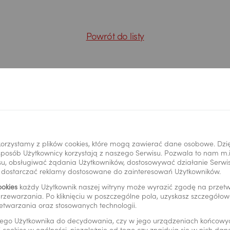
Powrót do listy
rzeż kartę
Placówki i bankomaty
orzystamy z plików cookies, które mogą zawierać dane osobowe. Dzi
i sposób Użytkownicy korzystają z naszego Serwisu. Pozwala to nam m
u, obsługiwać żądania Użytkowników, dostosowywać działanie Serwisu
ć elektroniczna
Informacje prawne
y dostarczać reklamy dostosowane do zainteresowań Użytkowników.
ookies
każdy Użytkownik naszej witryny może wyrazić zgodę na prze
rzewarzania. Po kliknięciu w poszczególne pola, uzyskasz szczegóło
oPay
Cenniki i regulaminy
etwarzania oraz stosowanych technologii.
24
Polityka prywatności
ego Użytkownika do decydowania, czy w jego urządzeniach końcowy