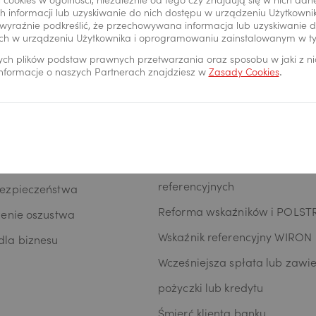
 cookies w ogólności, niezależnie od tego czy znajdują się w nich da
oPay KIDS
RODO
 informacji lub uzyskiwanie do nich dostępu w urządzeniu Użytkown
wyraźnie podkreślić, że przechowywana informacja lub uzyskiwanie do
24
Reklamacje
ch w urządzeniu Użytkownika i oprogramowaniu zainstalowanym w t
24
Regulacje UE
ych plików podstaw prawnych przetwarzania oraz sposobu w jaki z n
 informacje o naszych Partnerach znajdziesz w
Zasady Cookies
.
kowości online
Definicje usług reprezentaty
Przenoszenie kredytów do Pe
eństwo
Hipotecznego S.A.
Informacje dotyczące wskaźn
iecznego bankowania
referencyjnych
bezpieczeństwa
Reforma wskaźników i POLST
zenie oszustwa
Wskaźnik referencyjny WIRON
la biznesu
Wcześniejsza spłata lub zawie
pożyczki lub kredytu
Śmierć klienta banku