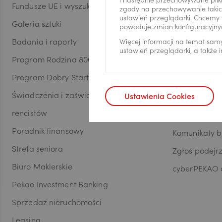
i następnie przechowywane pliki
Fundusze UE i wyszukiwarka dotacji
Aplikacja Pe
zgody na przechowywanie takich
ustawień przeglądarki. Chcemy 
Galeria sztuki
Kantor Pekao
powoduje zmian konfiguracyjny
CAD
Badania i raporty
PekaoBiznes
Więcej informacji na temat sam
ustawień przeglądarki, a także
Program Rodzina 800+
Poradnik ban
Program Dobry Start
HUF
Bezpiecz
Świadczenia i zaświadczenia emerytów i
Ustawienia Cookies
rencistów
Zasady bezp
JPY
Poradnik finansowy
Komunikaty 
Strefa seniora
Zgłoś podejr
CZK
Biuro Maklerskie
cyberPEKAO d
Pekao Investment Banking
Sprzedaż nieruchomości
DKK
Leasing