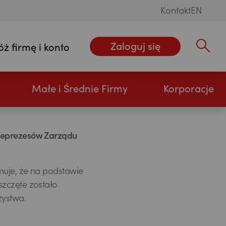
Kontakt
EN
Zaloguj się
óż firmę i konto
Wpisz szu
Małe i Średnie Firmy
Korporacje
iceprezesów Zarządu
muje, że na podstawie
szczęte zostało
zystwa.