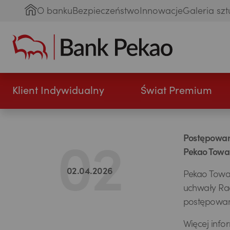
O banku
Bezpieczeństwo
Innowacje
Galeria szt
Klient Indywidualny
Świat Premium
Postępowan
Pekao Towar
02.04.2026
Pekao Towar
uchwały Rad
postępowani
Więcej info