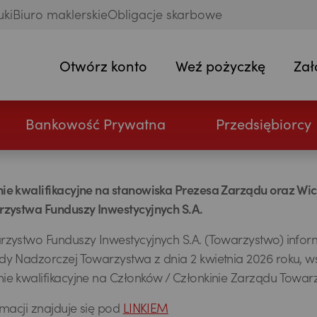
uki
Biuro maklerskie
Obligacje skarbowe
Otwórz konto
Weź pożyczkę
Zał
Bankowość Prywatna
Przedsiębiorcy
ie kwalifikacyjne na stanowiska Prezesa Zarządu oraz W
zystwa Funduszy Inwestycyjnych S.A.
zystwo Funduszy Inwestycyjnych S.A. (Towarzystwo) infor
y Nadzorczej Towarzystwa z dnia 2 kwietnia 2026 roku, w
e kwalifikacyjne na Członków / Członkinie Zarządu Towar
rmacji znajduje się pod
LINKIEM