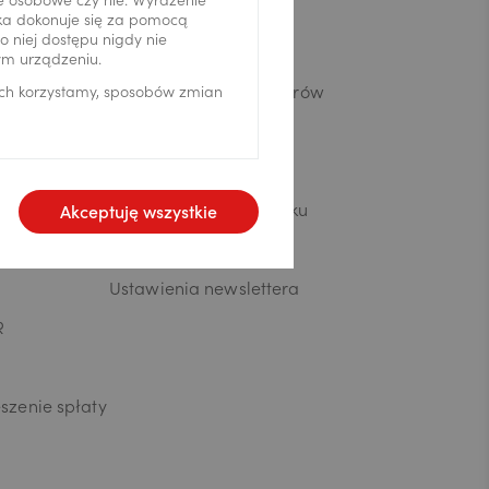
ne osobowe czy nie. Wyrażenie
Biuro prasowe
ika dokonuje się za pomocą
 niej dostępu nigdy nie
Kariera
ym urządzeniu.
Informacje dla inwestorów
ich korzystamy, sposobów zmian
wnych
Analizy ekonomiczne
kao Banku
Serwis ESG
Zostań partnerem Banku
Akceptuję wszystkie
ików
Strefa dostawcy
Ustawienia newslettera
R
szenie spłaty