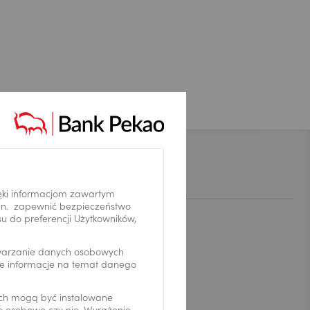
Kontakt
ęki informacjom zawartym
.in. zapewnić bezpieczeństwo
 do preferencji Użytkowników,
Komunikacja
twarzanie danych osobowych
we informacje na temat danego
Infolinia: 519 222 222
Aktualności
ch mogą być instalowane