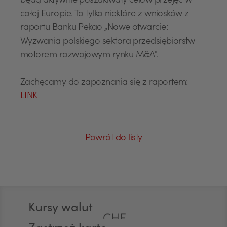
będą aktywnie poszukiwały celów przejęć w
całej Europie. To tylko niektóre z wniosków z
raportu Banku Pekao „Nowe otwarcie:
Wyzwania polskiego sektora przedsiębiorstw
motorem rozwojowym rynku M&A".
USD
Zachęcamy do zapoznania się z raportem:
LINK
EUR
Powrót do listy
GBP
Stopka
Kursy walut
CHF