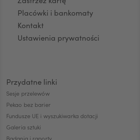
Zastrzeż kartę
Placówki i bankomaty
AED
Kontakt
Ustawienia prywatności
AUD
CAD
Przydatne linki
HUF
Sesje przelewów
Pekao bez barier
Fundusze UE i wyszukiwarka dotacji
JPY
Galeria sztuki
Badania i raporty