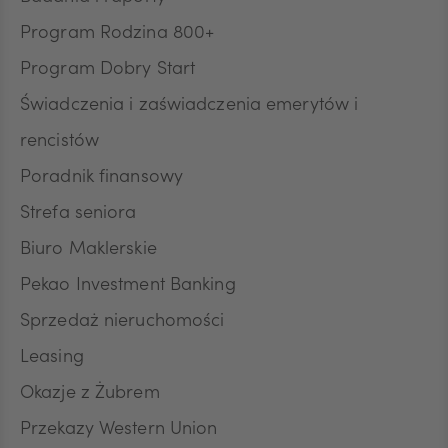
CZK
Program Rodzina 800+
Program Dobry Start
DKK
Świadczenia i zaświadczenia emerytów i
rencistów
Poradnik finansowy
NOK
Strefa seniora
Biuro Maklerskie
SEK
Pekao Investment Banking
Sprzedaż nieruchomości
RON
Leasing
Okazje z Żubrem
Przekazy Western Union
TRY