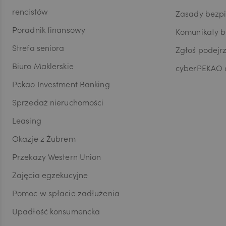
JPY
rencistów
Zasady bezp
Poradnik finansowy
Komunikaty 
Strefa seniora
Zgłoś podejr
CZK
Biuro Maklerskie
cyberPEKAO d
Pekao Investment Banking
DKK
Sprzedaż nieruchomości
Leasing
NOK
Okazje z Żubrem
Przekazy Western Union
Zajęcia egzekucyjne
SEK
Pomoc w spłacie zadłużenia
Upadłość konsumencka
RON