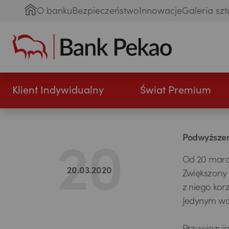
O banku
Bezpieczeństwo
Innowacje
Galeria szt
Klient Indywidualny
Świat Premium
Podwyższeni
Od 20 marca
20.03.2020
Zwiększony 
z niego korz
Jedynym war