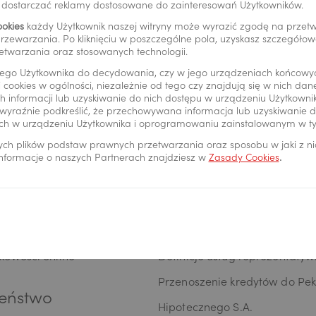
y dostarczać reklamy dostosowane do zainteresowań Użytkowników.
rzeż kartę
Placówki i bankomaty
ookies
każdy Użytkownik naszej witryny może wyrazić zgodę na prze
rzewarzania. Po kliknięciu w poszczególne pola, uzyskasz szczegóło
etwarzania oraz stosowanych technologii.
ego Użytkownika do decydowania, czy w jego urządzeniach końcowy
 cookies w ogólności, niezależnie od tego czy znajdują się w nich da
ć elektroniczna
Informacje prawne
 informacji lub uzyskiwanie do nich dostępu w urządzeniu Użytkown
wyraźnie podkreślić, że przechowywana informacja lub uzyskiwanie do
ch w urządzeniu Użytkownika i oprogramowaniu zainstalowanym w t
oPay
Cenniki i regulaminy
ych plików podstaw prawnych przetwarzania oraz sposobu w jaki z n
24
Polityka prywatności
 informacje o naszych Partnerach znajdziesz w
Zasady Cookies
.
oPay KIDS
RODO
24
Reklamacje
24
Regulacje UE
kowości online
Definicje usług reprezentaty
Przenoszenie kredytów do Pe
eństwo
Hipotecznego S.A.