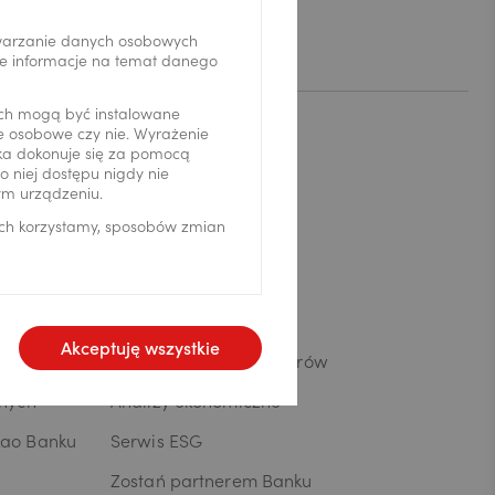
Kontakt
twarzanie danych osobowych
we informacje na temat danego
ch mogą być instalowane
ne osobowe czy nie. Wyrażenie
Komunikacja
ika dokonuje się za pomocą
 niej dostępu nigdy nie
ym urządzeniu.
Infolinia: 519 222 222
ich korzystamy, sposobów zmian
Aktualności
Biuro prasowe
Kariera
Akceptuję wszystkie
Informacje dla inwestorów
wnych
Analizy ekonomiczne
kao Banku
Serwis ESG
Zostań partnerem Banku