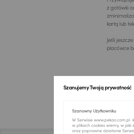
Przywiązuje
z gotówki o
zminimalizo
kartą lub t
Jeśli jeszc
placówce b
USD
Szanujemy Twoją prywatność
EUR
Szanowny Użytkowniku
W Serwisie www.pekao.com.pl k
GBP
w plikach cookies wiemy, w jak
Stopka
oraz poprawne działanie Serwis