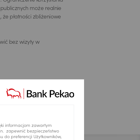
 Ograniczenie korzystania
publicznych może realnie
że płatności zbliżeniowe
ówić bez wizyty w
ęki informacjom zawartym
.in. zapewnić bezpieczeństwo
 do preferencji Użytkowników,