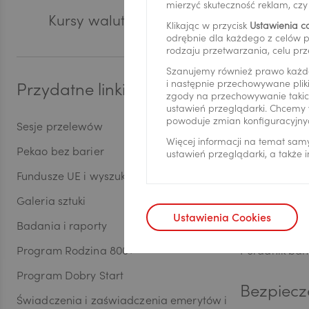
mierzyć skuteczność reklam, cz
Kursy walut
Zast
Klikając w przycisk
Ustawienia c
CHF
odrębnie dla każdego z celów p
rodzaju przetwarzania, celu prz
Szanujemy również prawo każd
i następnie przechowywane pliki
Przydatne linki
Bankowoś
AED
zgody na przechowywanie takich
ustawień przeglądarki. Chcemy 
powoduje zmian konfiguracyjny
Sesje przelewów
Aplikacja Pe
Więcej informacji na temat sam
AUD
Pekao bez barier
Serwis Pekao
ustawień przeglądarki, a także
Fundusze UE i wyszukiwarka dotacji
Aplikacja Pe
Galeria sztuki
Kantor Pekao
CAD
Ustawienia Cookies
Badania i raporty
PekaoBiznes
Program Rodzina 800+
Poradnik ban
HUF
Program Dobry Start
Bezpiecz
Świadczenia i zaświadczenia emerytów i