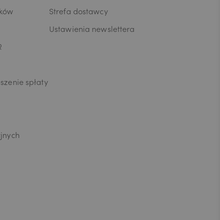
ików
Strefa dostawcy
Ustawienia newslettera
R
szenie spłaty
yjnych