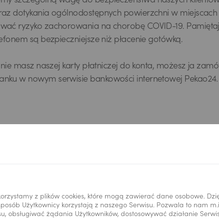
my szczególną wagę do bezpieczeństwa naszych klientów.
raz dotykania ogólnodostępnych powierzchni w miejscach 
wać ryzyko zachorowania na chorobę COVID-19. Pamiętaj, 
elefonem są bezpieczniejsze niż płacenie gotówką.
ze nie masz naszej karty płatniczej do konta, możesz ja zam
anku w nowym serwisie bankowości internetowej Pekao24.
Powrót do listy
orzystamy z plików cookies, które mogą zawierać dane osobowe. Dzi
i sposób Użytkownicy korzystają z naszego Serwisu. Pozwala to nam m
u, obsługiwać żądania Użytkowników, dostosowywać działanie Serwisu