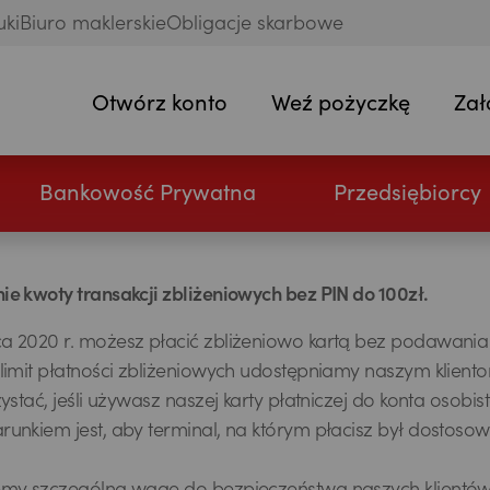
uki
Biuro maklerskie
Obligacje skarbowe
Otwórz konto
Weź pożyczkę
Zał
Bankowość Prywatna
Przedsiębiorcy
e kwoty transakcji zbliżeniowych bez PIN do 100zł.
 2020 r. możesz płacić zbliżeniowo kartą bez podawania 
limit płatności zbliżeniowych udostępniamy naszym klien
ystać, jeśli używasz naszej karty płatniczej do konta osobis
unkiem jest, aby terminal, na którym płacisz był dostosow