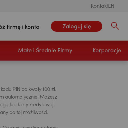
Kontakt
EN
Zaloguj się
óż firmę i konto
Wpisz szu
Małe i Średnie Firmy
Korporacje
kodu PIN do kwoty 100 zł.
tom automatycznie. Możesz
tego lub karty kredytowej.
any do tej możliwości.