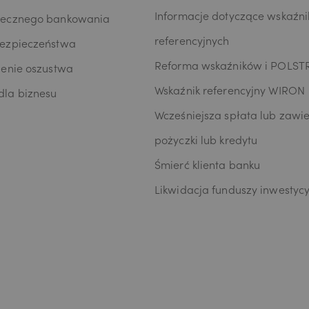
Informacje dotyczące wskaźn
iecznego bankowania
referencyjnych
bezpieczeństwa
Reforma wskaźników i POLST
zenie oszustwa
Wskaźnik referencyjny WIRON
la biznesu
Wcześniejsza spłata lub zawie
pożyczki lub kredytu
Śmierć klienta banku
Likwidacja funduszy inwestyc