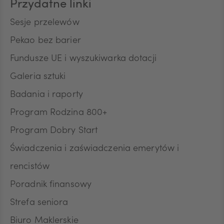
Przydatne linki
HUF
Sesje przelewów
Pekao bez barier
Fundusze UE i wyszukiwarka dotacji
JPY
Galeria sztuki
Badania i raporty
CZK
Program Rodzina 800+
Program Dobry Start
DKK
Świadczenia i zaświadczenia emerytów i
rencistów
Poradnik finansowy
NOK
Strefa seniora
Biuro Maklerskie