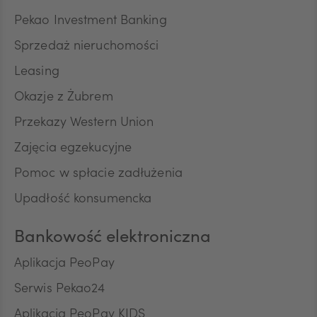
SEK
Pekao Investment Banking
Sprzedaż nieruchomości
RON
Leasing
Okazje z Żubrem
Przekazy Western Union
TRY
Zajęcia egzekucyjne
Pomoc w spłacie zadłużenia
ILS
Upadłość konsumencka
Bankowość elektroniczna
MXN
Aplikacja PeoPay
Serwis Pekao24
ZAR
Aplikacja PeoPay KIDS