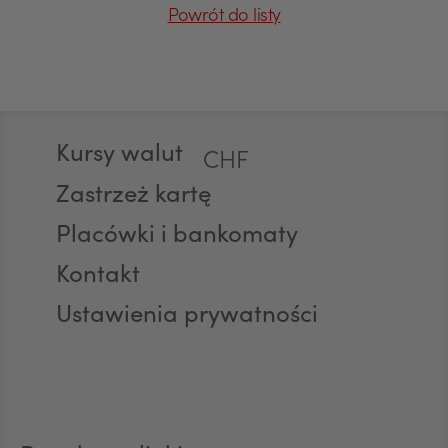
Powrót do listy
GBP
Stopka
Kursy walut
CHF
Zastrzeż kartę
Placówki i bankomaty
AED
Kontakt
Ustawienia prywatności
AUD
CAD