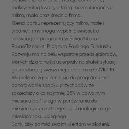
się także kalkulator subwencji, który obliczy
maksymalną kwotę, o którą może ubiegać się
mikro, mała oraz średnia firma.
Klienci banku reprezentujący mikro, małe i
średnie firmy mogą wypełnić wniosek o
subwencję z programu w Pekao24 oraz
PekaoBiznes24. Program Polskiego Funduszu
Rozwoju ma na celu wsparcie przedsiębiorców,
których działalności ucierpiały na skutek sytuacji
gospodarczej związanej z epidemią COVID-19.
Warunkiem zgłoszenia się do programu jest
odnotowanie spadku przychodów ze
sprzedaży o co najmniej 25% w dowolnym
miesiącu po 1 lutego w porównaniu do
miesiąca poprzedniego bądź analogicznego
miesiąca roku ubiegłego.
Bank, aby pomóc swoim klientom w złożeniu