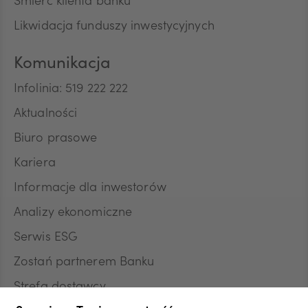
Śmierć klienta banku
Likwidacja funduszy inwestycyjnych
Komunikacja
Infolinia: 519 222 222
Aktualności
Biuro prasowe
Kariera
Informacje dla inwestorów
Analizy ekonomiczne
Serwis ESG
Zostań partnerem Banku
Strefa dostawcy