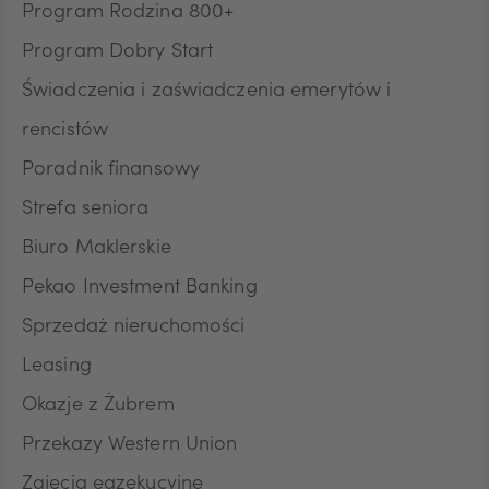
Program Rodzina 800+
Program Dobry Start
DKK
Świadczenia i zaświadczenia emerytów i
rencistów
Poradnik finansowy
NOK
Strefa seniora
Biuro Maklerskie
SEK
Pekao Investment Banking
Sprzedaż nieruchomości
RON
Leasing
Okazje z Żubrem
Przekazy Western Union
TRY
Zajęcia egzekucyjne