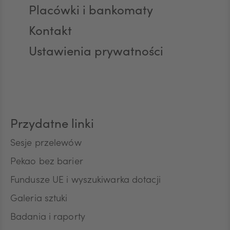
Placówki i bankomaty
AED
Kontakt
Ustawienia prywatności
AUD
CAD
Przydatne linki
HUF
Sesje przelewów
Pekao bez barier
Fundusze UE i wyszukiwarka dotacji
JPY
Galeria sztuki
Badania i raporty
CZK