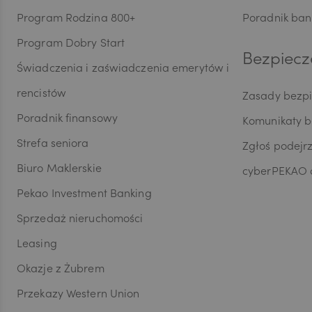
Program Rodzina 800+
Poradnik ban
HUF
Program Dobry Start
Bezpiecz
Świadczenia i zaświadczenia emerytów i
JPY
rencistów
Zasady bezp
Poradnik finansowy
Komunikaty 
Strefa seniora
Zgłoś podejr
CZK
Biuro Maklerskie
cyberPEKAO d
Pekao Investment Banking
DKK
Sprzedaż nieruchomości
Leasing
NOK
Okazje z Żubrem
Przekazy Western Union