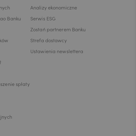
wnych
Analizy ekonomiczne
kao Banku
Serwis ESG
Zostań partnerem Banku
ików
Strefa dostawcy
Ustawienia newslettera
R
szenie spłaty
yjnych