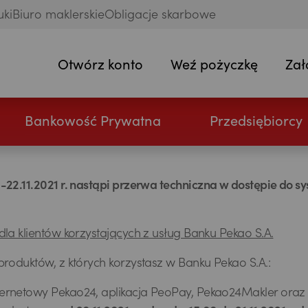
uki
Biuro maklerskie
Obligacje skarbowe
Otwórz konto
Weź pożyczkę
Zał
Bankowość Prywatna
Przedsiębiorcy
-22.11.2021 r. nastąpi przerwa techniczna w dostępie do 
dla klientów korzystających z usług Banku Pekao S.A.
produktów, z których korzystasz w Banku Pekao S.A.:
nternetowy Pekao24, aplikacja PeoPay, Pekao24Makler oraz