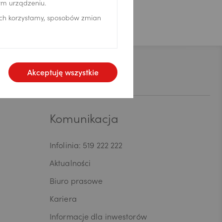
ym urządzeniu.
ich korzystamy, sposobów zmian
Kontakt
Akceptuję wszystkie
Komunikacja
Infolinia: 519 222 222
Aktualności
Biuro prasowe
Kariera
Informacje dla inwestorów