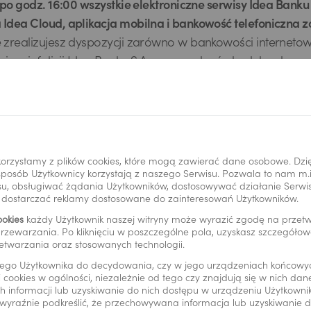
r. po godz. 16:00 wszystkie elektroniczne serwisy Idea Bank
 Idea Cloud, aplikacja mobilna i bankowość telefoniczna 
e zrealizujesz dyspozycji zarówno w bankowości internetowe
k i na infolinii Idea Banku S.A. oraz w placówkach banku.
. od godz. 8:00 zyskasz dostęp do bankowości elektronicznej,
 S.A. Z nowych kart Banku Pekao S.A. możesz korzystać już 
zegółów
orzystamy z plików cookies, które mogą zawierać dane osobowe. Dzi
i sposób Użytkownicy korzystają z naszego Serwisu. Pozwala to nam m
u, obsługiwać żądania Użytkowników, dostosowywać działanie Serwisu
my za przerwę w dostępie do usług!
y dostarczać reklamy dostosowane do zainteresowań Użytkowników.
u Pekao S.A.
ookies
każdy Użytkownik naszej witryny może wyrazić zgodę na prze
rzewarzania. Po kliknięciu w poszczególne pola, uzyskasz szczegóło
etwarzania oraz stosowanych technologii.
ego Użytkownika do decydowania, czy w jego urządzeniach końcowy
 cookies w ogólności, niezależnie od tego czy znajdują się w nich da
 informacji lub uzyskiwanie do nich dostępu w urządzeniu Użytkown
Powrót do listy
wyraźnie podkreślić, że przechowywana informacja lub uzyskiwanie do