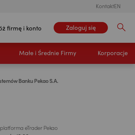
Kontakt
EN
Zaloguj się
óż firmę i konto
Wpisz szu
Małe i Średnie Firmy
Korporacje
systemów Banku Pekao S.A.
 platforma eTrader Pekao