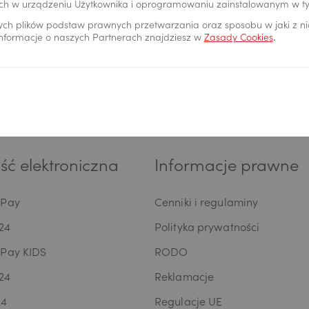
ch w urządzeniu Użytkownika i oprogramowaniu zainstalowanym w t
ych plików podstaw prawnych przetwarzania oraz sposobu w jaki z n
 informacje o naszych Partnerach znajdziesz w
Zasady Cookies
.
rzeż kartę
Placówki i bankomaty
ć elektroniczna
Informacje prawne
oPay
Cenniki i regulaminy
24
Polityka prywatności
oPay KIDS
RODO
24
Reklamacje
24
Regulacje UE