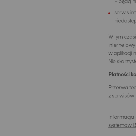
– będą n
serwis i
niedost
W tym czasi
internetowy
w aplikacji
Nie skorzyst
Płatności k
Przerwa tec
z serwisów 
Informacja 
systemów B