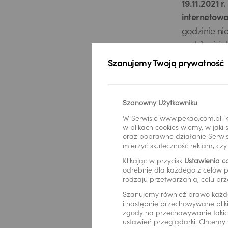
19.11.2021 
internetowa
godzinie ni
mobilnej, ja
Szanujemy Twoją prywatność
22.11.2021 r
Banku Pekao
Więcej szc
Szanowny Użytkowniku
W Serwisie www.pekao.com.pl k
w plikach cookies wiemy, w jak
oraz poprawne działanie Serwis
Przeprasza
mierzyć skuteczność reklam, cz
Zespół Bank
Klikając w przycisk
Ustawienia c
odrębnie dla każdego z celów p
USD
rodzaju przetwarzania, celu prz
Szanujemy również prawo każd
i następnie przechowywane pliki
zgody na przechowywanie takich
EUR
ustawień przeglądarki. Chcemy 