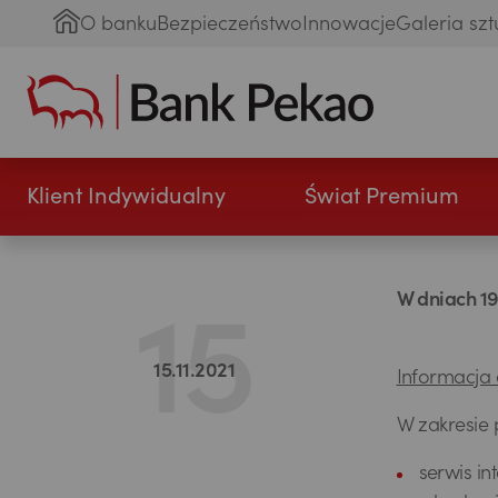
O banku
Bezpieczeństwo
Innowacje
Galeria szt
Klient Indywidualny
Świat Premium
W dniach 19
15.11.2021
Informacja 
W zakresie 
serwis i