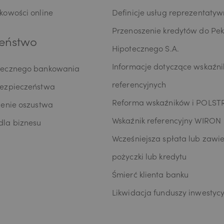
kowości online
Definicje usług reprezentaty
Przenoszenie kredytów do Pe
eństwo
Hipotecznego S.A.
Informacje dotyczące wskaźn
iecznego bankowania
referencyjnych
bezpieczeństwa
Reforma wskaźników i POLST
zenie oszustwa
Wskaźnik referencyjny WIRON
la biznesu
Wcześniejsza spłata lub zawie
pożyczki lub kredytu
Śmierć klienta banku
Likwidacja funduszy inwestyc