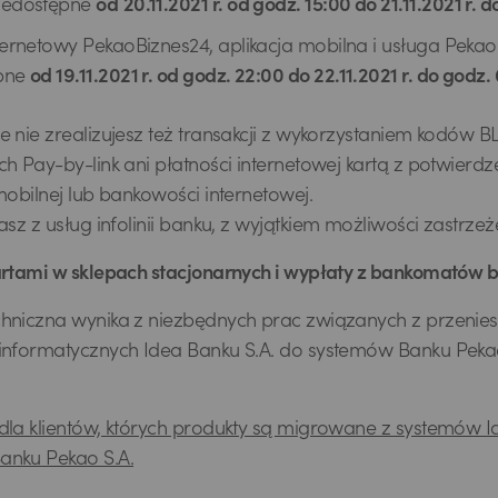
iedostępne
od
20.11.2021 r. od godz. 15:00 do 21.11.2021 r. d
nternetowy PekaoBiznes24, aplikacja mobilna i usługa Peka
ępne
od 19.11.2021 r. od godz. 22:00 do 22.11.2021 r. do godz.
e nie zrealizujesz też transakcji z wykorzystaniem kodów BL
ch Pay-by-link ani płatności internetowej kartą z potwierd
 mobilnej lub bankowości internetowej.
asz z usług infolinii banku, z wyjątkiem możliwości zastrzeże
artami w sklepach stacjonarnych i wypłaty z bankomatów 
hniczna wynika z niezbędnych prac związanych z przenies
informatycznych Idea Banku S.A. do systemów Banku Peka
dla klientów, których produkty są migrowane z systemów I
anku Pekao S.A.