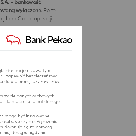
u S.A. – bankowość
zostaną wyłączone.
Po tej
j Idea Cloud, aplikacji
 infolinii i placówek
od 21.11.2021 r.
ęki informacjom zawartym
.in. zapewnić bezpieczeństwo
 do preferencji Użytkowników,
twarzanie danych osobowych
we informacje na temat danego
ch mogą być instalowane
ne osobowe czy nie. Wyrażenie
ika dokonuje się za pomocą
 niej dostępu nigdy nie