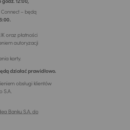
o godz. 12:00,
o Connect – będą
 6:00.
IK oraz płatności
zeniem autoryzacji
nia karty.
będą działać prawidłowo.
ieniem obsługi klientów
o S.A.
dea Banku S.A. do