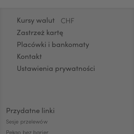
Stopka
Kursy walut
CHF
Zastrzeż kartę
Placówki i bankomaty
AED
Kontakt
Ustawienia prywatności
AUD
CAD
Przydatne linki
HUF
Sesje przelewów
Pekao bez barier