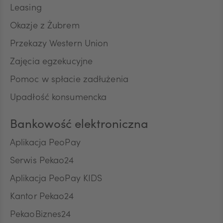
RON
Leasing
Okazje z Żubrem
Przekazy Western Union
TRY
Zajęcia egzekucyjne
Pomoc w spłacie zadłużenia
ILS
Upadłość konsumencka
Bankowość elektroniczna
MXN
Aplikacja PeoPay
Serwis Pekao24
ZAR
Aplikacja PeoPay KIDS
Kantor Pekao24
PekaoBiznes24
CNY