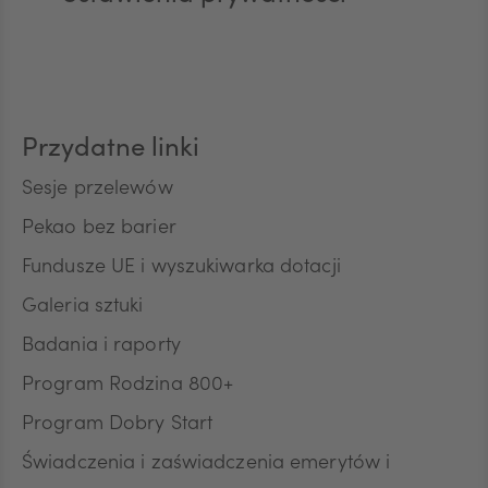
AUD
CAD
Przydatne linki
HUF
Sesje przelewów
Pekao bez barier
Fundusze UE i wyszukiwarka dotacji
JPY
Galeria sztuki
Badania i raporty
CZK
Program Rodzina 800+
Program Dobry Start
DKK
Świadczenia i zaświadczenia emerytów i