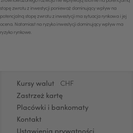
zrównoważonego rozwoju nie wpływają istotnie na potencjalną
USD
stopę zwrotu z inwestycji ponieważ dominujący wpływ na
potencjalną stopę zwrotu z inwestycji ma sytuacja rynkowa i jej
ocena. Natomiast na ryzyko inwestycji dominujący wpływ ma
ryzyko rynkowe.
EUR
GBP
Stopka
Kursy walut
CHF
Zastrzeż kartę
Placówki i bankomaty
AED
Kontakt
Ustawienia prywatności