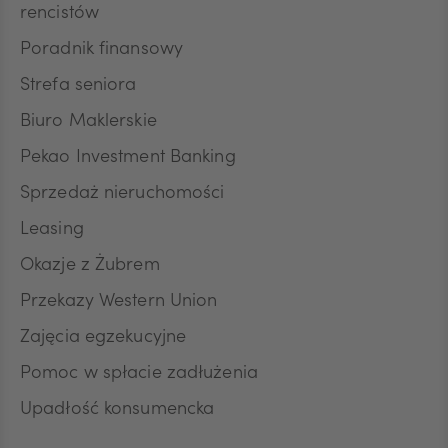
rencistów
Poradnik finansowy
NOK
Strefa seniora
Biuro Maklerskie
SEK
Pekao Investment Banking
Sprzedaż nieruchomości
RON
Leasing
Okazje z Żubrem
Przekazy Western Union
TRY
Zajęcia egzekucyjne
Pomoc w spłacie zadłużenia
ILS
Upadłość konsumencka