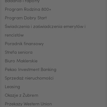
Badania i raporty
CZK
Program Rodzina 800+
Program Dobry Start
DKK
Świadczenia i zaświadczenia emerytów i
rencistów
Poradnik finansowy
NOK
Strefa seniora
Biuro Maklerskie
SEK
Pekao Investment Banking
Sprzedaż nieruchomości
RON
Leasing
Okazje z Żubrem
Przekazy Western Union
TRY