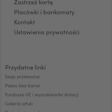
Zastrzeż kartę
Placówki i bankomaty
AED
Kontakt
Ustawienia prywatności
AUD
CAD
Przydatne linki
HUF
Sesje przelewów
Pekao bez barier
Fundusze UE i wyszukiwarka dotacji
JPY
Galeria sztuki