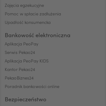
Zajęcia egzekucyjne
Pomoc w spłacie zadłużenia
ILS
Upadłość konsumencka
Bankowość elektroniczna
MXN
Aplikacja PeoPay
Serwis Pekao24
ZAR
Aplikacja PeoPay KIDS
Kantor Pekao24
PekaoBiznes24
CNY
Poradnik bankowości online
Bezpieczeństwo