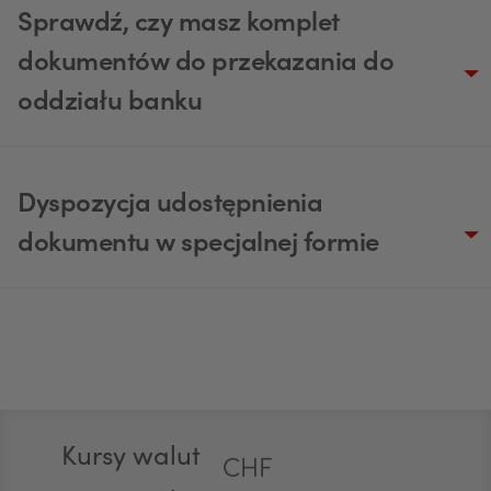
Sprawdź, czy masz komplet
dokumentów do przekazania do
oddziału banku
USD
Dyspozycja udostępnienia
dokumentu w specjalnej formie
EUR
GBP
Stopka
Kursy walut
CHF