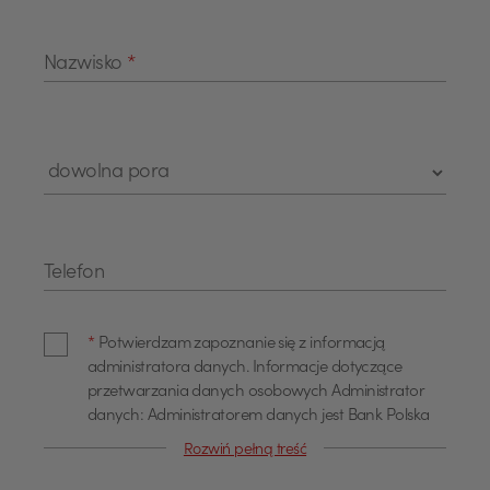
Nazwisko
*
Telefon
*
Potwierdzam zapoznanie się z informacją
administratora danych. Informacje dotyczące
przetwarzania danych osobowych Administrator
danych: Administratorem danych jest Bank Polska
Kasa Opieki Spółka Akcyjna z siedzibą w Warszawie,
Rozwiń pełną treść
przy ul. Żubra 1 (dalej również jako "Bank"). Dane
kontaktowe Z administratorem można się