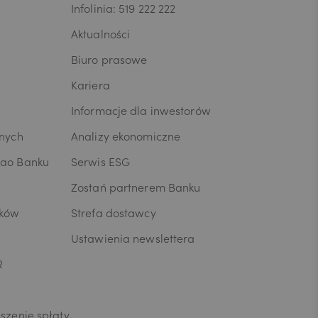
rego
Infolinia: 519 222 222
ni/Pana dane
Aktualności
ia umowy lub
przenoszenia
Biuro prasowe
osobowych,
dczytu
Kariera
anych W celu
Informacje dla inwestorów
anych lub z
ia skargi
wnych
Analizy ekonomiczne
zesa Urzędu
ja o
kao Banku
Serwis ESG
ych jest
Zostań partnerem Banku
 tym
usług oraz
ików
Strefa dostawcy
yjna z
Ustawienia newslettera
ingu
celu
R
terze
łujących w
rzetwarzane
szenie spłaty