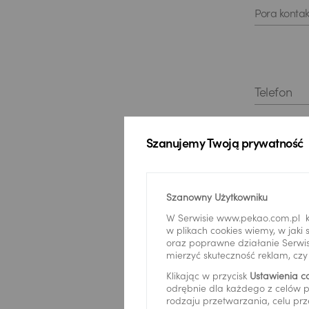
Pora kontak
Telefon
*
Potw
Szanujemy Twoją prywatność
przet
Bank P
równi
Szanowny Użytkowniku
poprz
pisemn
W Serwisie www.pekao.com.pl k
danyc
w plikach cookies wiemy, w jak
*
Wyra
oraz poprawne działanie Serwis
skont
rozmo
mierzyć skuteczność reklam, cz
Centr
wymog
konta
Klikając w przycisk
Ustawienia c
dobro
odrębnie dla każdego z celów p
Cele 
profil
rodzaju przetwarzania, celu prz
przet