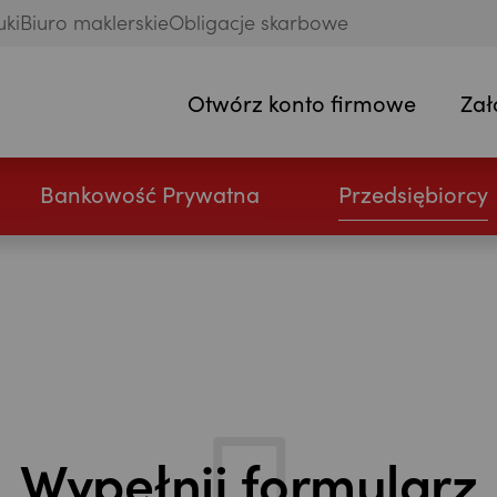
uki
Biuro maklerskie
Obligacje skarbowe
Otwórz konto firmowe
Zał
Bankowość Prywatna
Przedsiębiorcy
Wypełnij formularz