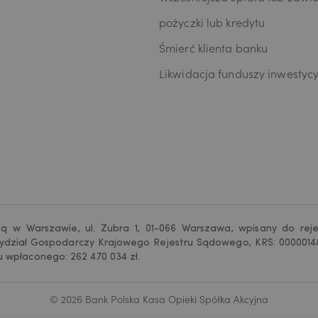
 Bank następujące rodzaje Pana/Pani danych osobowych: identyfikacyj
dresowe, dotyczące sytuacji ekonomicznej, poziomu wykształcenia oraz
pożyczki lub kredytu
któw finansowych. Niniejszą zgodę składam dobrowolnie i oświadczam,
łem/am/ poinformowany/a/ o prawie do jej wycofania w dowolnym m
Śmierć klienta banku
muję do wiadomości, że wycofanie zgody nie wpływa na zgodność z p
Likwidacja funduszy inwestyc
warzania, którego dokonano na podstawie zgody przed jej wycofaniem.
bą w Warszawie, ul. Żubra 1, 01-066 Warszawa, wpisany do rej
ydział Gospodarczy Krajowego Rejestru Sądowego, KRS: 00000148
u wpłaconego: 262 470 034 zł.
© 2026 Bank Polska Kasa Opieki Spółka Akcyjna