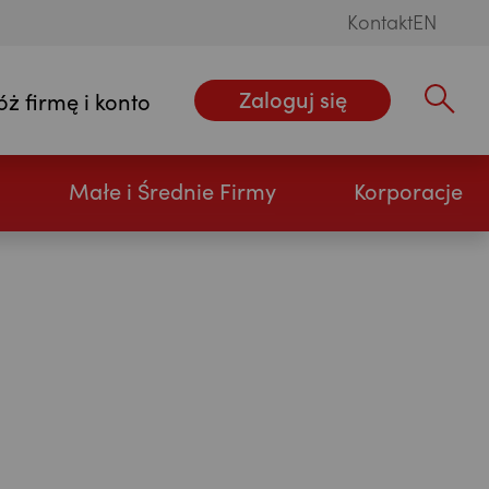
Kontakt
EN
Zaloguj się
óż firmę i konto
Wpisz szu
Małe i Średnie Firmy
Korporacje