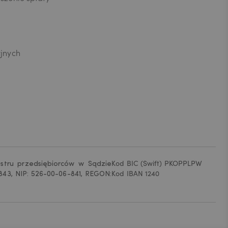
ne,
 posiadanych
 że
omencie.
rawem
yjnych
estru przedsiębiorców w Sądzie
Kod BIC (Swift) PKOPPLPW
43, NIP: 526-00-06-841, REGON:
Kod IBAN 1240