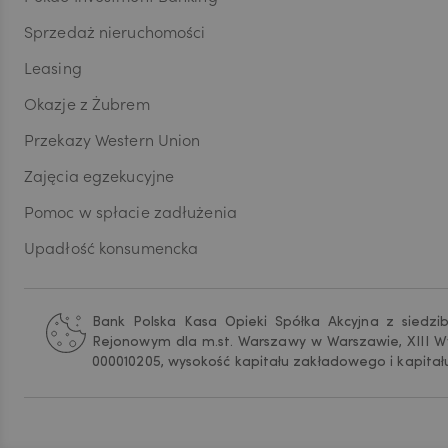
przez
DKK
telea
Sprzedaż nieruchomości
produ
zosta
Leasing
NOK
Przyj
Okazje z Żubrem
przet
Przekazy Western Union
SEK
Zajęcia egzekucyjne
Pomoc w spłacie zadłużenia
Upadłość konsumencka
RON
Bank Polska Kasa Opieki Spółka Akcyjna z siedzi
TRY
Rejonowym dla m.st. Warszawy w Warszawie, XIII W
000010205, wysokość kapitału zakładowego i kapitał
ILS