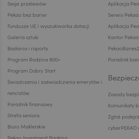
Wycof
Sesje przelewów
Aplikacja Pe
AUD
dokon
Pekao bez barier
Serwis Pekao
są pr
przet
Fundusze UE i wyszukiwarka dotacji
Aplikacja Pe
danyc
CAD
w ust
Galeria sztuki
Kantor Pekao
maszy
Badania i raporty
PekaoBiznes
skorzy
Inspe
Program Rodzina 800+
Poradnik ban
HUF
do or
Ochro
Program Dobry Start
Bezpiecz
wymog
Świadczenia i zaświadczenia emerytów i
dobro
JPY
profil
rencistów
Zasady bezp
przeds
Poradnik finansowy
siedzi
Komunikaty 
bezpo
CZK
Strefa seniora
Zgłoś podejr
przed
marke
Biuro Maklerskie
cyberPEKAO d
celu 
Pekao Investment Banking