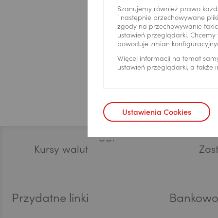
przeds
analit
Szanujemy również prawo każd
siedzi
i następnie przechowywane pliki
Panią
Pola oznacz
bezpo
zgody na przechowywanie takich
USD
podmi
Strona korz
ustawień przeglądarki. Chcemy 
przed
dosta
usług
Googl
powoduje zmian konfiguracyjny
marke
przet
celu 
Więcej informacji na temat sam
admin
ustawień przeglądarki, a także
EUR
przez
stron
telea
Europ
produ
także
zosta
odbio
GBP
Przyj
Ustawienia Cookies
co do
przet
osobo
Stopka
stand
Europ
Kursy walut
Zast
CHF
zabez
Pani/
przez
dostę
AED
Przydatne linki
Bankowoś
ograni
danyc