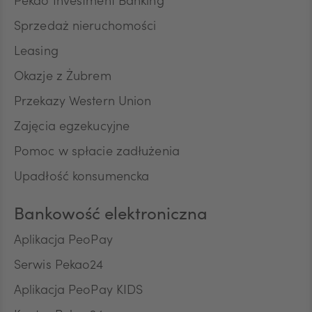
Pekao Investment Banking
Sprzedaż nieruchomości
RON
Leasing
Okazje z Żubrem
Przekazy Western Union
TRY
Zajęcia egzekucyjne
Pomoc w spłacie zadłużenia
ILS
Upadłość konsumencka
Bankowość elektroniczna
MXN
Aplikacja PeoPay
Serwis Pekao24
ZAR
Aplikacja PeoPay KIDS