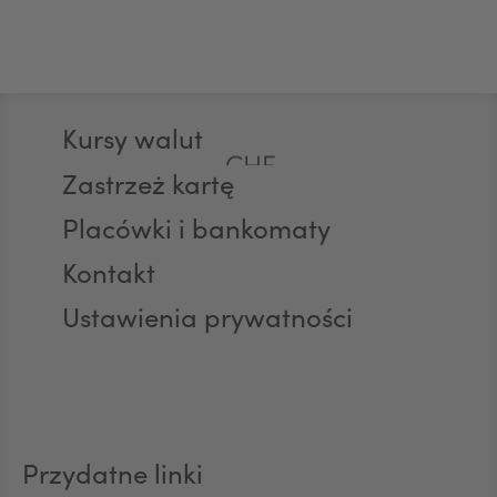
GBP
Stopka
Kursy walut
CHF
Zastrzeż kartę
Placówki i bankomaty
AED
Kontakt
Ustawienia prywatności
AUD
CAD
Przydatne linki