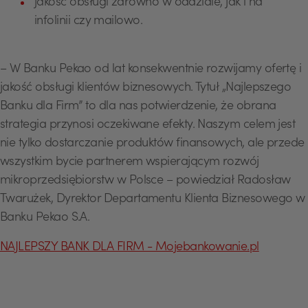
jakość obsługi zarówno w oddziale, jak i na
infolinii czy mailowo.
– W Banku Pekao od lat konsekwentnie rozwijamy ofertę i
jakość obsługi klientów biznesowych. Tytuł „Najlepszego
Banku dla Firm” to dla nas potwierdzenie, że obrana
strategia przynosi oczekiwane efekty. Naszym celem jest
nie tylko dostarczanie produktów finansowych, ale przede
wszystkim bycie partnerem wspierającym rozwój
mikroprzedsiębiorstw w Polsce – powiedział Radosław
Twarużek, Dyrektor Departamentu Klienta Biznesowego w
Banku Pekao S.A.
USD
NAJLEPSZY BANK DLA FIRM - Mojebankowanie.pl
EUR