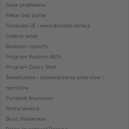
HUF
Sesje przelewów
Pekao bez barier
Fundusze UE i wyszukiwarka dotacji
JPY
Galeria sztuki
Badania i raporty
CZK
Program Rodzina 800+
Program Dobry Start
DKK
Świadczenia i zaświadczenia emerytów i
rencistów
Poradnik finansowy
NOK
Strefa seniora
Biuro Maklerskie
SEK