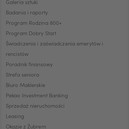
Galeria sztuki
Badania i raporty
CZK
Program Rodzina 800+
Program Dobry Start
DKK
Świadczenia i zaświadczenia emerytów i
rencistów
Poradnik finansowy
NOK
Strefa seniora
Biuro Maklerskie
SEK
Pekao Investment Banking
Sprzedaż nieruchomości
RON
Leasing
Okazje z Żubrem