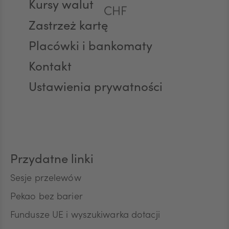
Kursy walut
CHF
Zastrzeż kartę
Placówki i bankomaty
AED
Kontakt
Ustawienia prywatności
AUD
CAD
Przydatne linki
HUF
Sesje przelewów
Pekao bez barier
Fundusze UE i wyszukiwarka dotacji
JPY