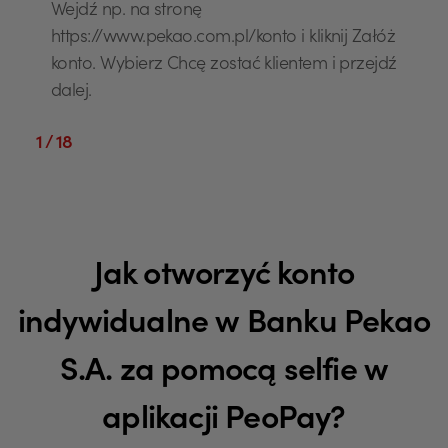
Wejdź np. na stronę
https://www.pekao.com.pl/konto i kliknij Załóż
konto. Wybierz Chcę zostać klientem i przejdź
dalej.
1
/ 18
Jak otworzyć konto
indywidualne w Banku Pekao
S.A. za pomocą selfie w
aplikacji PeoPay?