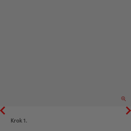
sz obraz slajdu
Powięk
Krok 1.