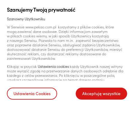
Szanujemy Twoją prywatność
Szanowny Użytkowniku
W Serwisie www.pekao.com.pl korzystamy z plików cookies, które
mogą zawierać dane osobowe. Dzięki informacjom zawartym
w plikach cookies wiemy, w jaki sposób Użytkownicy korzystają
z naszego Serwisu. Pozwala to nam m.in. zapewnić bezpieczeństwo
oraz poprawne działanie Serwisu, obsługiwać żądania Użytkowników,
dostosowywać działanie Serwisu do preferencji Użytkowników, mierzyć
skuteczność reklam, czy dostarczać reklamy dostosowane do
zainteresowań Użytkowników.
Klikając w przycisk
Ustawienia cookies
każdy Użytkownik naszej witryny
może wyrazić zgodę na przetwarzanie danych osobowych odrębnie dla
każdego z celów przewarzania. Po kliknięciu w poszczególne pola,
uzyskasz szczegółowe informacje na temat danego rodzaju
przetwarzania, celu przetwarzania oraz stosowanych technologii.
Szanujemy również prawo każdego Użytkownika do decydowania, czy
Ustawienia Cookies
Akceptuję wszystkie
w jego urządzeniach końcowych mogą być instalowane i następnie
przechowywane pliki cookies w ogólności, niezależnie od tego czy
znajdują się w nich dane osobowe czy nie. Wyrażenie zgody na
przechowywanie takich informacji lub uzyskiwanie do nich dostępu
w urządzeniu Użytkownika dokonuje się za pomocą ustawień
przeglądarki. Chcemy wyraźnie podkreślić, że przechowywana
informacja lub uzyskiwanie do niej dostępu nigdy nie powoduje zmian
konfiguracyjnych w urządzeniu Użytkownika i oprogramowaniu
zainstalowanym w tym urządzeniu.