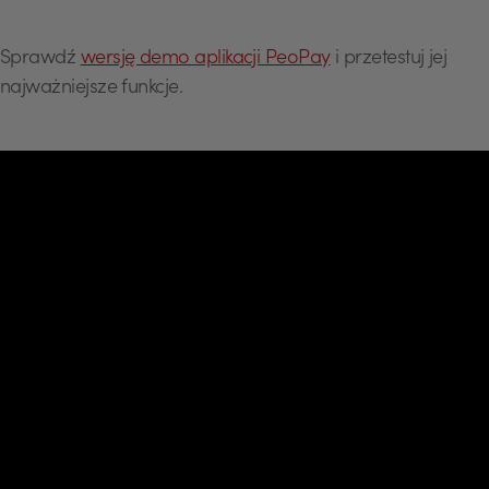
Sprawdź
wersję demo aplikacji PeoPay
i przetestuj jej
najważniejsze funkcje.